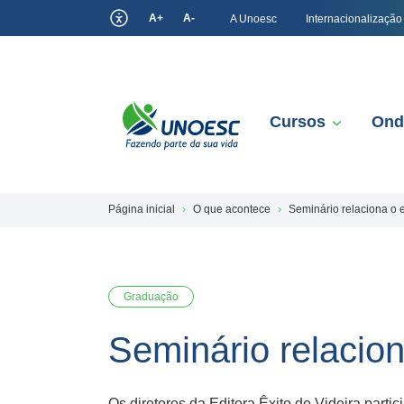
A+
A-
A Unoesc
Internacionalização
Cursos
Ond
Página inicial
O que acontece
Seminário relaciona o
Graduação
Seminário relaci
Os diretores da Editora Êxito de Videira parti