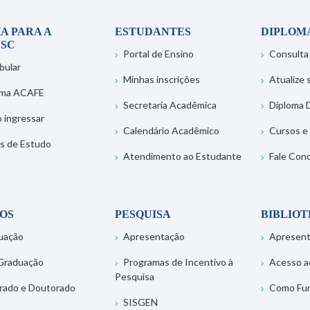
A PARA A
ESTUDANTES
DIPLOM
SC
Portal de Ensino
Consulta
bular
Minhas inscrições
Atualize
ema ACAFE
Secretaria Acadêmica
Diploma D
 ingressar
Calendário Acadêmico
Cursos e
s de Estudo
Atendimento ao Estudante
Fale Con
OS
PESQUISA
BIBLIO
uação
Apresentação
Apresen
Graduação
Programas de Incentivo à
Acesso a
Pesquisa
rado e Doutorado
Como Fu
SISGEN