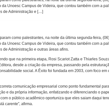
o da Unoesc Campus de Videira, que contou também com a pale
os de Administração e […]
ciparam como palestrantes, na noite da última segunda-feira, (06
o da Unoesc Campus de Videira, que contou também com a pale
s de Administração e outras áreas afins.
endo que na primeira etapa, Rosi Scariot Zatta e Thiarles Sou
Editora, desde a criação da empresa, passando pela estruturaç
sponsabilidade social. A Êxito foi fundada em 2003, com foco e
 e correta comunicação empresarial como ponto fundamental pa
ção e da própria informação, enfatizando e diferenciando o p
ar com o público acadêmico oportuniza que eles saiam daqui t
tá carente”, afirma.