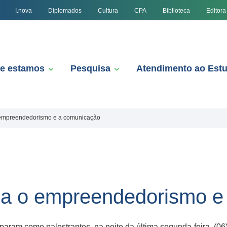
I.nova
Diplomados
Cultura
CPA
Biblioteca
Editora
e estamos
Pesquisa
Atendimento ao Est
 empreendedorismo e a comunicação
ona o empreendedorismo e
ciparam como palestrantes, na noite da última segunda-feira, (06