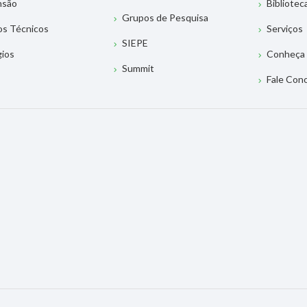
nsão
Bibliotec
Grupos de Pesquisa
os Técnicos
Serviços
SIEPE
gios
Conheça 
Summit
Fale Con