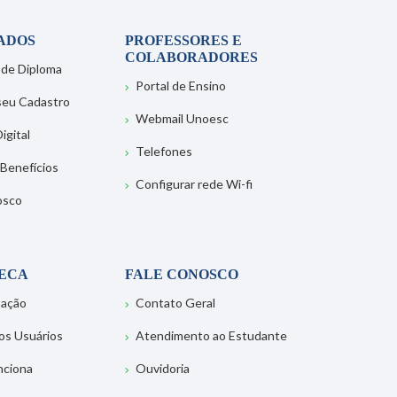
ADOS
PROFESSORES E
COLABORADORES
 de Diploma
Portal de Ensino
 seu Cadastro
Webmail Unoesc
igital
Telefones
 Benefícios
Configurar rede Wi-fi
osco
TECA
FALE CONOSCO
tação
Contato Geral
os Usuários
Atendimento ao Estudante
nciona
Ouvidoria