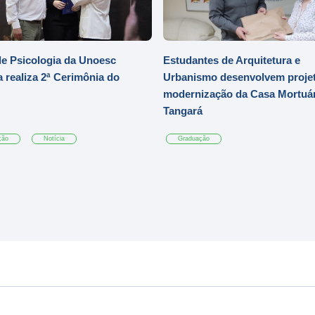
e Psicologia da Unoesc
Estudantes de Arquitetura e
 realiza 2ª Cerimônia do
Urbanismo desenvolvem projet
modernização da Casa Mortuár
Tangará
ção
Notícia
Graduação