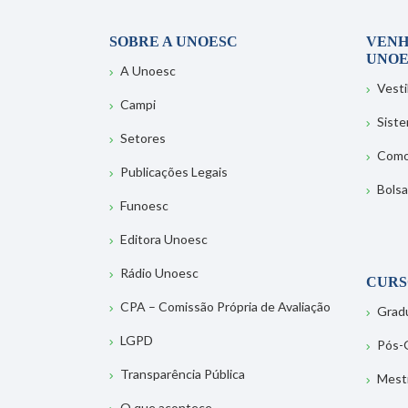
SOBRE A UNOESC
VENH
UNOE
A Unoesc
Vesti
Campi
Sist
Setores
Como
Publicações Legais
Bolsa
Funoesc
Editora Unoesc
Rádio Unoesc
CURS
CPA – Comissão Própria de Avaliação
Grad
LGPD
Pós-
Transparência Pública
Mest
O que acontece