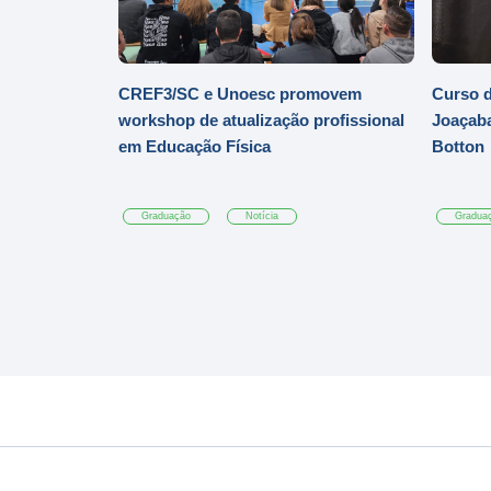
CREF3/SC e Unoesc promovem
Curso d
workshop de atualização profissional
Joaçaba
em Educação Física
Botton
Graduação
Notícia
Gradua