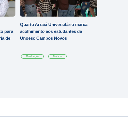
Quarto Arraiá Universitário marca
o para
acolhimento aos estudantes da
ia de
Unoesc Campos Novos
Graduação
Notícia