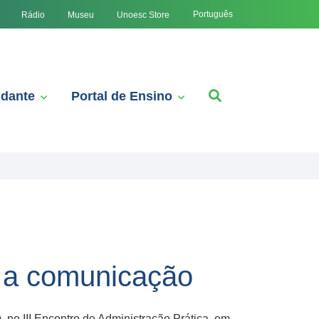
Português
Rádio
Museu
Unoesc Store
udante
Portal de Ensino
 a comunicação
), no III Encontro de Administração Prática, em