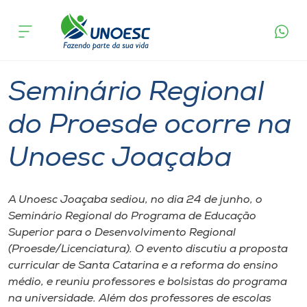
Página
O que
Seminário Regional do Proesde ocorre na
inicial
acontece
Unoesc Joaçaba
Cursos
Graduação
Seminário
Joaçaba
Onde estamos
Seminário Regional
Pesquisa
do Proesde ocorre na
Unoesc Joaçaba
Atendimento ao Estudante
Portal de Ensino
A Unoesc Joaçaba sediou, no dia 24 de junho, o
Seminário Regional do Programa de Educação
Superior para o Desenvolvimento Regional
A
(Proesde/Licenciatura). O evento discutiu a proposta
Unoesc
curricular de Santa Catarina e a reforma do ensino
médio, e reuniu professores e bolsistas do programa
Internacionalização
na universidade. Além dos professores de escolas