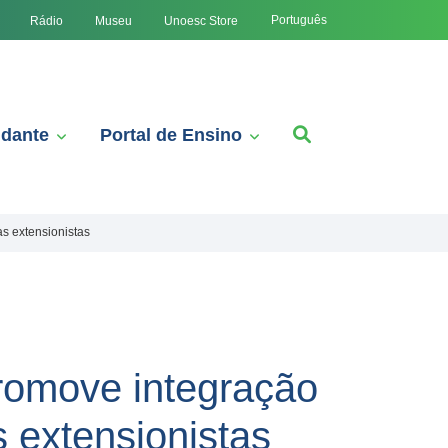
Português
Rádio
Museu
Unoesc Store
udante
Portal de Ensino
s extensionistas
romove integração
s extensionistas