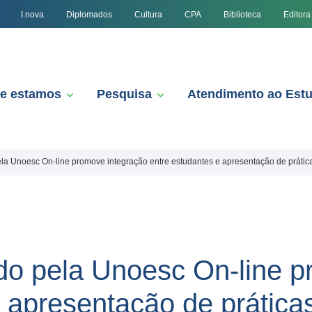
I.nova
Diplomados
Cultura
CPA
Biblioteca
Editora
e estamos
Pesquisa
Atendimento ao Est
la Unoesc On-line promove integração entre estudantes e apresentação de prática
do pela Unoesc On-line p
 apresentação de prática