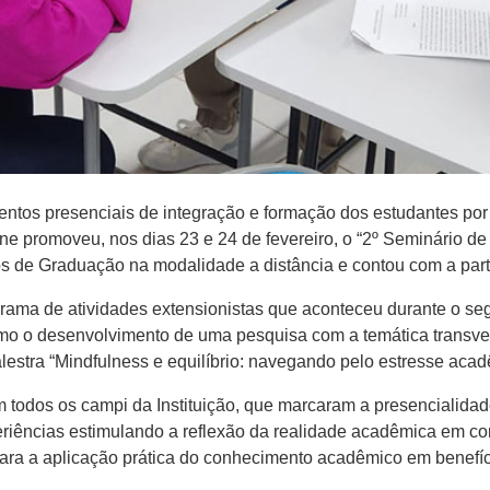
entos presenciais de integração e formação dos estudantes po
ne promoveu, nos dias 23 e 24 de fevereiro, o “2º Seminário de 
sos de Graduação na modalidade a distância e contou com a pa
rama de atividades extensionistas que aconteceu durante o s
o o desenvolvimento de uma pesquisa com a temática transver
estra “Mindfulness e equilíbrio: navegando pelo estresse acadê
 todos os campi da Instituição, que marcaram a presencialida
riências estimulando a reflexão da realidade acadêmica em co
para a aplicação prática do conhecimento acadêmico em benefí