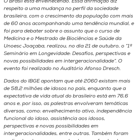
O Brasil está envelhecendo. Essa afirmação diz
Museu
respeito a uma mudança no perfil da sociedade
brasileira, com o crescimento da população com mais
Unoesc
de 60 anos acompanhando uma tendência mundial, e
Store
foi para debater sobre o assunto que o curso de
Medicina e o Mestrado de Biociências e Saúde da
Unoesc Joaçaba, realizou, no dia 21 de outubro, o “1º
Seminário em Longevidade: Desafios, perspectivas e
Selecione
novas possibilidades em intergeracionalidade”. O
o idioma
evento foi realizado no Auditório Afonso Dresch.
Dados do IBGE apontam que até 2060 existam mais
de 58,2 milhões de idosos no país, enquanto que a
A+
expectativa de vida atual do brasileiro está em 76,6
A-
anos e, por isso, as palestras envolveram temáticas
diversas, como: envelhecimento ativo, independência
funcional do idoso, assistência aos idosos,
perspectivas e novas possibilidades em
intergeracionalidades, entre outras. Também foram