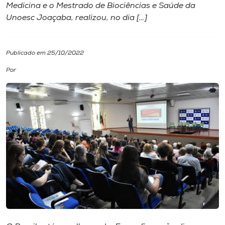
Medicina e o Mestrado de Biociências e Saúde da
Unoesc Joaçaba, realizou, no dia […]
I.nova
Diplomados
Publicado em 25/10/2022
Por
Cultura
CPA
Biblioteca
Editora
Rádio