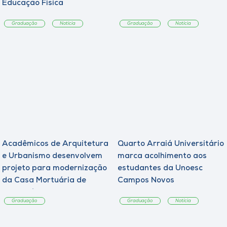
Educação Física
Graduação
Notícia
Graduação
Notícia
Acadêmicos de Arquitetura
Quarto Arraiá Universitário
e Urbanismo desenvolvem
marca acolhimento aos
projeto para modernização
estudantes da Unoesc
da Casa Mortuária de
Campos Novos
Tangará
Graduação
Graduação
Notícia