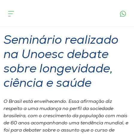
Página
O que
Seminário realizado na Unoesc debate sobre
inicial
acontece
longevidade, ciência e saúde
Cursos
Graduação
Seminário
Joaçaba
Onde estamos
Seminário realizado
Pesquisa
na Unoesc debate
sobre longevidade,
Atendimento ao Estudante
ciência e saúde
Portal de Ensino
O Brasil está envelhecendo. Essa afirmação diz
A
respeito a uma mudança no perfil da sociedade
Unoesc
brasileira, com o crescimento da população com mais
de 60 anos acompanhando uma tendência mundial, e
Internacionalização
foi para debater sobre o assunto que o curso de