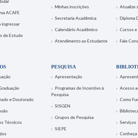
bular
Minhas inscrições
Atualize
ema ACAFE
Secretaria Acadêmica
Diploma D
 ingressar
Calendário Acadêmico
Cursos e
s de Estudo
Atendimento ao Estudante
Fale Con
OS
PESQUISA
BIBLIO
uação
Apresentação
Apresen
Graduação
Programas de Incentivo à
Acesso a
Pesquisa
rado e Doutorado
Como Fu
SISGEN
nsão
Bibliotec
Grupos de Pesquisa
os Técnicos
Serviços
SIEPE
gios
Conheça 