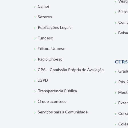
Vesti
Campi
Sist
Setores
Como
Publicações Legais
Bolsa
Funoesc
Editora Unoesc
Rádio Unoesc
CURS
CPA – Comissão Própria de Avaliação
Grad
LGPD
Pós-
Transparência Pública
Mest
O que acontece
Exte
Serviços para a Comunidade
Curs
Colé