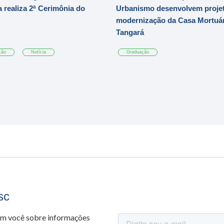
 realiza 2ª Cerimônia do
Urbanismo desenvolvem projet
modernização da Casa Mortuár
Tangará
ção
Notícia
Graduação
sc
om você sobre informações