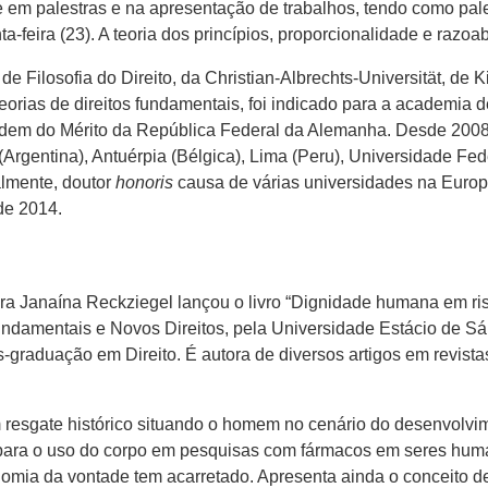
 em palestras e na apresentação de trabalhos, tendo como pale
-feira (23). A teoria dos princípios, proporcionalidade e razoab
e de Filosofia do Direito, da Christian-Albrechts-Universität, d
teorias de direitos fundamentais, foi indicado para a academia
rdem do Mérito da República Federal da Alemanha. Desde 2008,
rgentina), Antuérpia (Bélgica), Lima (Peru), Universidade Fede
almente, doutor
honoris
causa de várias universidades na Europ
de 2014.
ora Janaína Reckziegel lançou o livro “Dignidade humana em risc
Fundamentais e Novos Direitos, pela Universidade Estácio de Sá
aduação em Direito. É autora de diversos artigos em revistas j
um resgate histórico situando o homem no cenário do desenvolvi
ara o uso do corpo em pesquisas com fármacos em seres huma
onomia da vontade tem acarretado. Apresenta ainda o conceito