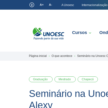
A+
A-
A Unoesc
Internacionalização
Cursos
Ond
Página inicial
O que acontece
Seminário na Unoesc C
Graduação
Mestrado
Chapecó
Seminário na Uno
Alexy