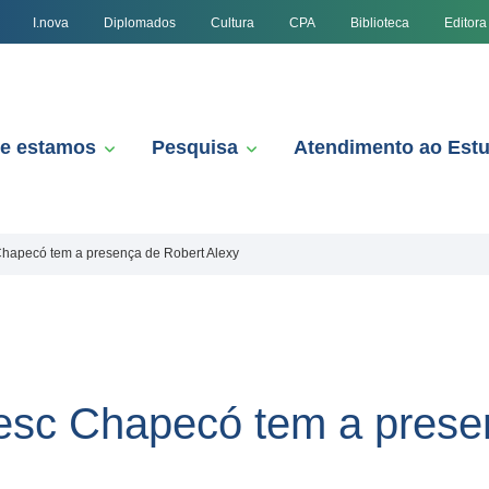
I.nova
Diplomados
Cultura
CPA
Biblioteca
Editora
e estamos
Pesquisa
Atendimento ao Est
hapecó tem a presença de Robert Alexy
esc Chapecó tem a prese