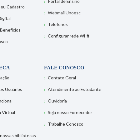
Portal de Ensino
 seu Cadastro
Webmail Unoesc
igital
Telefones
 Benefícios
Configurar rede Wi-fi
osco
TECA
FALE CONOSCO
tação
Contato Geral
os Usuários
Atendimento ao Estudante
nciona
Ouvidoria
a Virtual
Seja nosso Fornecedor
Trabalhe Conosco
nossas bibliotecas