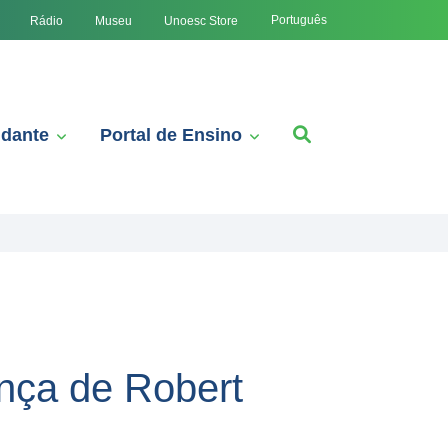
Português
Rádio
Museu
Unoesc Store
udante
Portal de Ensino
nça de Robert