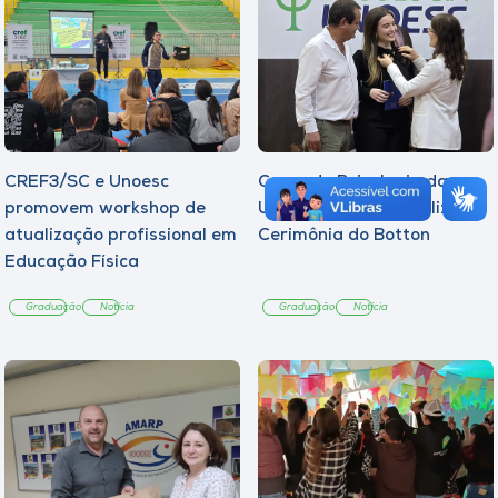
CREF3/SC e Unoesc
Curso de Psicologia da
promovem workshop de
Unoesc Joaçaba realiza 2ª
atualização profissional em
Cerimônia do Botton
Educação Física
Graduação
Notícia
Graduação
Notícia