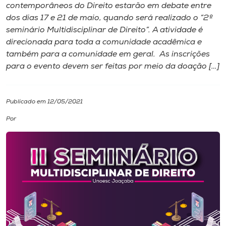
contemporâneos do Direito estarão em debate entre
dos dias 17 e 21 de maio, quando será realizado o “2º
I.nova
seminário Multidisciplinar de Direito”. A atividade é
direcionada para toda a comunidade acadêmica e
Diplomados
também para a comunidade em geral. As inscrições
para o evento devem ser feitas por meio da doação […]
Cultura
Publicado em 12/05/2021
CPA
Por
Biblioteca
Editora
Rádio