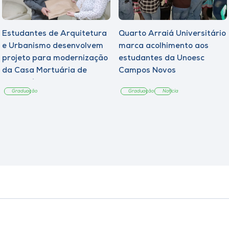
Estudantes de Arquitetura
Quarto Arraiá Universitário
e Urbanismo desenvolvem
marca acolhimento aos
projeto para modernização
estudantes da Unoesc
da Casa Mortuária de
Campos Novos
Tangará
Graduação
Graduação
Notícia