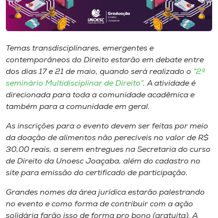
Museu
Unoesc
Store
Temas transdisciplinares, emergentes e
contemporâneos do Direito estarão em debate entre
dos dias 17 e 21 de maio, quando será realizado o
“2º
seminário Multidisciplinar de Direito”
. A atividade é
Selecione
direcionada para toda a comunidade acadêmica e
o idioma
também para a comunidade em geral.
As inscrições para o evento devem ser feitas por meio
da doação de alimentos não perecíveis no valor de R$
A+
30,00 reais, a serem entregues na Secretaria do curso
A-
de Direito da Unoesc Joaçaba, além do cadastro no
site para emissão do certificado de participação.
Grandes nomes da área jurídica estarão palestrando
no evento e como forma de contribuir com a ação
solidária farão isso de forma pro bono (gratuita). A