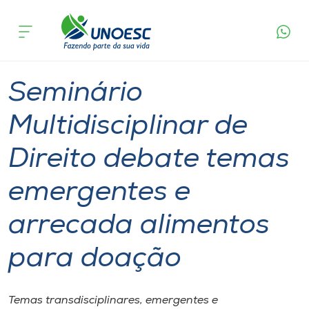
Página
O que
Seminário Multidisciplinar de Direito debate
inicial
acontece
temas emergentes e arrecada alimentos para
Cursos
doação
Graduação
Seminário
Onde estamos
Seminário
Pesquisa
Multidisciplinar de
Direito debate temas
Atendimento ao Estudante
emergentes e
Portal de Ensino
arrecada alimentos
A
para doação
Unoesc
Internacionalização
Temas transdisciplinares, emergentes e