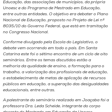
Museu
Educação, das associações de municípios, da própria
Unoesc e do Programa de Mestrado em Educação,
entre outras entidades. O objetivo era debater o Plano
Unoesc
Nacional de Educação, proposto no Projeto de Lei nº
Store
8035/10 do Governo Federal, que está em tramitação
no Congresso Nacional.
Conforme divulgado pela Escola do Legislativo, o
Selecione
debate vem ocorrendo em todo o país. Em Santa
o idioma
Catarina este foi o sétimo encontro de um ciclo de oito
seminários. Entre os temas discutidos estão a
melhoria da qualidade de ensino, a formação para o
trabalho, a valorização dos profissionais de educação,
A+
o estabelecimento de metas de aplicação de recursos
A-
públicos em educação, a superação das desigualdades
educacionais, entre outras.
A palestrante do seminário realizado em Joaçaba foi a
professora Dra. Leda Scheide, integrante do corpo