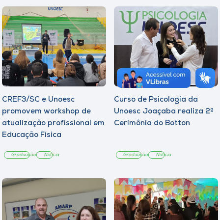
CREF3/SC e Unoesc
Curso de Psicologia da
promovem workshop de
Unoesc Joaçaba realiza 2ª
atualização profissional em
Cerimônia do Botton
Educação Física
Graduação
Notícia
Graduação
Notícia