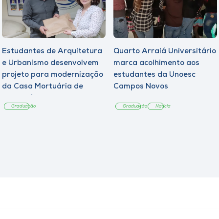
Estudantes de Arquitetura
Quarto Arraiá Universitário
e Urbanismo desenvolvem
marca acolhimento aos
projeto para modernização
estudantes da Unoesc
da Casa Mortuária de
Campos Novos
Tangará
Graduação
Graduação
Notícia