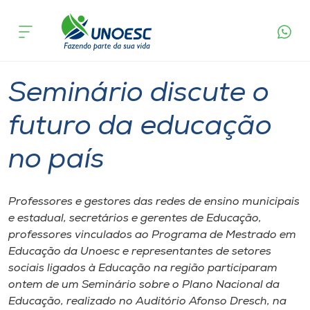
Página
O que
Seminário discute o futuro da educação
inicial
acontece
no país
Cursos
Graduação
Joaçaba
Onde estamos
Seminário discute o
Pesquisa
futuro da educação
no país
Atendimento ao Estudante
Portal de Ensino
Professores e gestores das redes de ensino municipais
e estadual, secretários e gerentes de Educação,
professores vinculados ao Programa de Mestrado em
A
Educação da Unoesc e representantes de setores
Unoesc
sociais ligados à Educação na região participaram
ontem de um Seminário sobre o Plano Nacional da
Internacionalização
Educação, realizado no Auditório Afonso Dresch, na