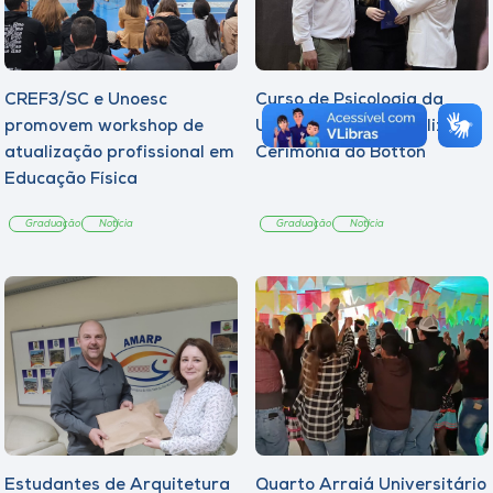
CREF3/SC e Unoesc
Curso de Psicologia da
promovem workshop de
Unoesc Joaçaba realiza 2ª
atualização profissional em
Cerimônia do Botton
Educação Física
Graduação
Notícia
Graduação
Notícia
Estudantes de Arquitetura
Quarto Arraiá Universitário