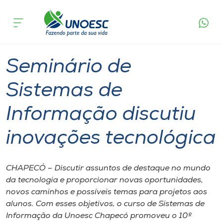
Página
O que
Seminário de Sistemas de Informação
inicial
acontece
discutiu inovações tecnológica
Cursos
Graduação
Onde estamos
Seminário de
Pesquisa
Sistemas de
Informação discutiu
Atendimento ao Estudante
inovações tecnológica
Portal de Ensino
CHAPECÓ – Discutir assuntos de destaque no mundo
A
da tecnologia e proporcionar novas oportunidades,
Unoesc
novos caminhos e possíveis temas para projetos aos
alunos. Com esses objetivos, o curso de Sistemas de
Internacionalização
Informação da Unoesc Chapecó promoveu o 10º