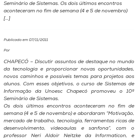
Seminário de Sistemas. Os dois últimos encontros
aconteceram no fim de semana (4 e 5 de novembro)
I.nova
[…]
Diplomados
Publicado em 07/11/2011
Cultura
Por
CHAPECÓ – Discutir assuntos de destaque no mundo
CPA
da tecnologia e proporcionar novas oportunidades,
novos caminhos e possíveis temas para projetos aos
alunos. Com esses objetivos, o curso de Sistemas de
Biblioteca
Informação da Unoesc Chapecó promoveu o 10º
Seminário de Sistemas.
Editora
Os dois últimos encontros aconteceram no fim de
semana (4 e 5 de novembro) e abordaram “Motivação,
mercado de trabalho, tecnologia, ferramentas ricas de
Rádio
desenvolvimento, videoaulas e sanfona”, com o
professor Neri Aldoir Neitzke da Informaticon, e