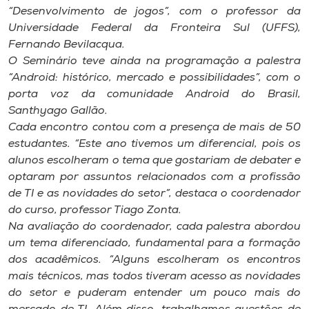
Museu
“Desenvolvimento de jogos”, com o professor da
Universidade Federal da Fronteira Sul (UFFS),
Fernando Bevilacqua.
Unoesc
O Seminário teve ainda na programação a palestra
Store
“Android: histórico, mercado e possibilidades”, com o
porta voz da comunidade Android do Brasil,
Santhyago Gallão.
Cada encontro contou com a presença de mais de 50
Selecione
o idioma
estudantes. “Este ano tivemos um diferencial, pois os
alunos escolheram o tema que gostariam de debater e
optaram por assuntos relacionados com a profissão
de TI e as novidades do setor”, destaca o coordenador
A+
do curso, professor Tiago Zonta.
A-
Na avaliação do coordenador, cada palestra abordou
um tema diferenciado, fundamental para a formação
dos acadêmicos. “Alguns escolheram os encontros
mais técnicos, mas todos tiveram acesso as novidades
do setor e puderam entender um pouco mais do