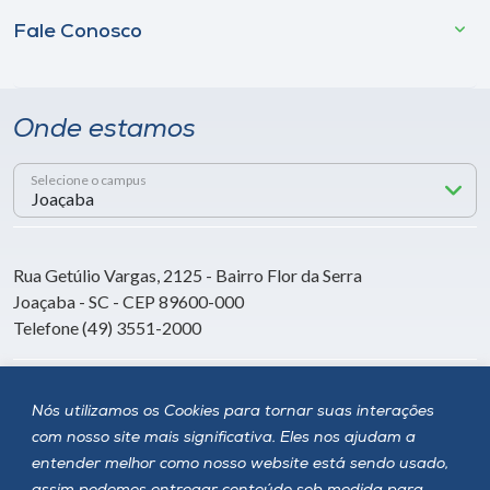
Fale Conosco
Onde estamos
Selecione o campus
Rua Getúlio Vargas, 2125 - Bairro Flor da Serra
Joaçaba - SC - CEP 89600-000
Telefone (49) 3551-2000
Siga a Unoesc
Nós utilizamos os Cookies para tornar suas interações
com nosso site mais significativa. Eles nos ajudam a
entender melhor como nosso website está sendo usado,