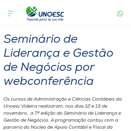
Página
O que
Seminário de Liderança e Gestão de
inicial
acontece
Negócios por webconferência
Cursos
Graduação
Seminário
Videira
Onde estamos
Seminário de
Pesquisa
Liderança e Gestão
de Negócios por
Atendimento ao Estudante
webconferência
Portal de Ensino
Os cursos de Administração e Ciências Contábeis da
A
Unoesc Videira realizaram, nos dias 12 e 13 de
Unoesc
novembro, a 7ª edição do Seminário de Liderança e
Gestão de Negócios. A programação contou com a
Internacionalização
parceria do Núcleo de Apoio Contábil e Fiscal da