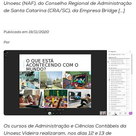
Unoesc (NAF), do Conselho Regional de Administração
de Santa Catarina (CRA/SC), da Empresa Bridge […]
I.nova
Diplomados
Publicado em 19/11/2020
Por
Cultura
CPA
Biblioteca
Editora
Rádio
Os cursos de Administração e Ciências Contábeis da
Unoesc Videira realizaram, nos dias 12 e 13 de