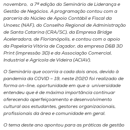
Museu
novembro, a 7ª edição do Seminário de Liderança e
Gestão de Negócios. A programação contou com a
parceria do Núcleo de Apoio Contábil e Fiscal da
Unoesc
Unoesc (NAF), do Conselho Regional de Administração
Store
de Santa Catarina (CRA/SC), da Empresa Bridge
Aceleradora, de Florianópolis, e contou com o apoio
da Papelaria Vitória de Caçador, da empresa D&B 3D
Print (impressão 3D) e da Associação Comercial,
Selecione
o idioma
Industrial e Agrícola de Videira (ACIAV).
O Seminário que ocorria a cada dois anos, devido à
pandemia da COVID – 19, neste 2020 foi realizado de
A+
forma on-line, oportunidade em que a universidade
A-
entendeu que é de máxima importância continuar
oferecendo aperfeiçoamento e desenvolvimento
cultural aos estudantes, gestores organizacionais,
profissionais da área e comunidade em geral.
O tema deste ano apontou para as práticas de gestão