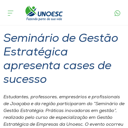
Página
O que
Seminário de Gestão Estratégica apresenta
inicial
acontece
cases de sucesso
Cursos
Graduação
Joaçaba
Onde estamos
Seminário de Gestão
Pesquisa
Estratégica
apresenta cases de
Atendimento ao Estudante
sucesso
Portal de Ensino
Estudantes, professores, empresários e profissionais
A
de Joaçaba e da região participaram do “Seminário de
Unoesc
Gestão Estratégia: Práticas inovadoras em gestão”,
realizado pelo curso de especialização em Gestão
Internacionalização
Estratégica de Empresas da Unoesc. O evento ocorreu