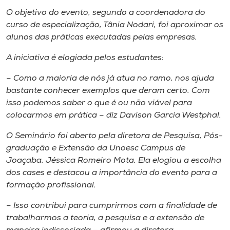
Museu
O objetivo do evento, segundo a coordenadora do
curso de especialização, Tânia Nodari, foi aproximar os
Unoesc
alunos das práticas executadas pelas empresas.
Store
A iniciativa é elogiada pelos estudantes:
– Como a maioria de nós já atua no ramo, nos ajuda
bastante conhecer exemplos que deram certo. Com
Selecione
isso podemos saber o que é ou não viável para
o idioma
colocarmos em prática – diz Davison Garcia Westphal.
O Seminário foi aberto pela diretora de Pesquisa, Pós-
graduação e Extensão da Unoesc Campus de
A+
Joaçaba, Jéssica Romeiro Mota. Ela elogiou a escolha
A-
dos cases e destacou a importância do evento para a
formação profissional.
– Isso contribui para cumprirmos com a finalidade de
trabalharmos a teoria, a pesquisa e a extensão de