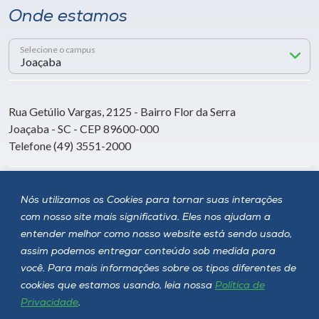
Onde estamos
Selecione o campus
Rua Getúlio Vargas, 2125 - Bairro Flor da Serra
Joaçaba - SC - CEP 89600-000
Telefone (49) 3551-2000
Siga a Unoesc
Nós utilizamos os Cookies para tornar suas interações
com nosso site mais significativa. Eles nos ajudam a
entender melhor como nosso website está sendo usado,
assim podemos entregar conteúdo sob medida para
você. Para mais informações sobre os tipos diferentes de
cookies que estamos usando, leia nossa
Política de
Privacidade
.