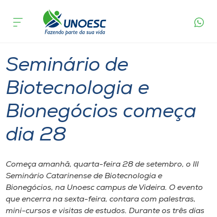
Página
O que
Seminário de Biotecnologia e Bionegócios
inicial
acontece
começa dia 28
Cursos
Graduação
Onde estamos
Seminário de
Pesquisa
Biotecnologia e
Bionegócios começa
Atendimento ao Estudante
dia 28
Portal de Ensino
Começa amanhã, quarta-feira 28 de setembro, o III
A
Seminário Catarinense de Biotecnologia e
Unoesc
Bionegócios, na Unoesc campus de Videira. O evento
que encerra na sexta-feira, contara com palestras,
Internacionalização
mini-cursos e visitas de estudos. Durante os três dias