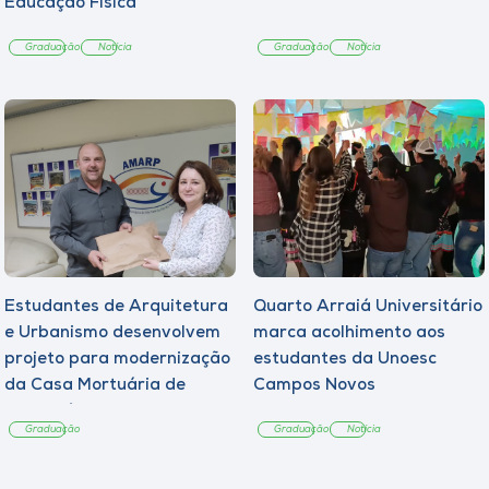
Educação Física
Graduação
Notícia
Graduação
Notícia
Estudantes de Arquitetura
Quarto Arraiá Universitário
e Urbanismo desenvolvem
marca acolhimento aos
projeto para modernização
estudantes da Unoesc
da Casa Mortuária de
Campos Novos
Tangará
Graduação
Graduação
Notícia