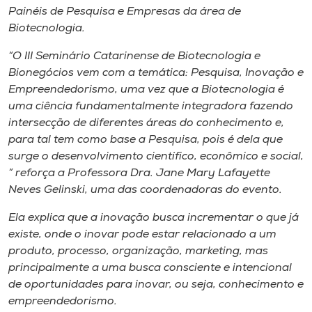
Museu
Painéis de Pesquisa e Empresas da área de
Biotecnologia.
Unoesc
“O III Seminário Catarinense de Biotecnologia e
Store
Bionegócios vem com a temática: Pesquisa, Inovação e
Empreendedorismo, uma vez que a Biotecnologia é
uma ciência fundamentalmente integradora fazendo
intersecção de diferentes áreas do conhecimento e,
Selecione
para tal tem como base a Pesquisa, pois é dela que
o idioma
surge o desenvolvimento científico, econômico e social,
” reforça a Professora Dra. Jane Mary Lafayette
Neves Gelinski, uma das coordenadoras do evento.
A+
Ela explica que a inovação busca incrementar o que já
A-
existe, onde o inovar pode estar relacionado a um
produto, processo, organização, marketing, mas
principalmente a uma busca consciente e intencional
de oportunidades para inovar, ou seja, conhecimento e
empreendedorismo.