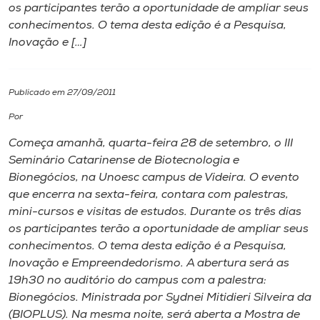
os participantes terão a oportunidade de ampliar seus
conhecimentos. O tema desta edição é a Pesquisa,
I.nova
Inovação e […]
Diplomados
Publicado em 27/09/2011
Cultura
Por
Começa amanhã, quarta-feira 28 de setembro, o III
CPA
Seminário Catarinense de Biotecnologia e
Bionegócios, na Unoesc campus de Videira. O evento
que encerra na sexta-feira, contara com palestras,
Biblioteca
mini-cursos e visitas de estudos. Durante os três dias
os participantes terão a oportunidade de ampliar seus
Editora
conhecimentos. O tema desta edição é a Pesquisa,
Inovação e Empreendedorismo. A abertura será as
19h30 no auditório do campus com a palestra:
Rádio
Bionegócios. Ministrada por Sydnei Mitidieri Silveira da
(BIOPLUS). Na mesma noite, será aberta a Mostra de