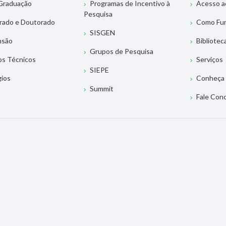
Graduação
Programas de Incentivo à
Acesso a
Pesquisa
rado e Doutorado
Como Fu
SISGEN
nsão
Bibliotec
Grupos de Pesquisa
os Técnicos
Serviços
SIEPE
gios
Conheça 
Summit
Fale Con