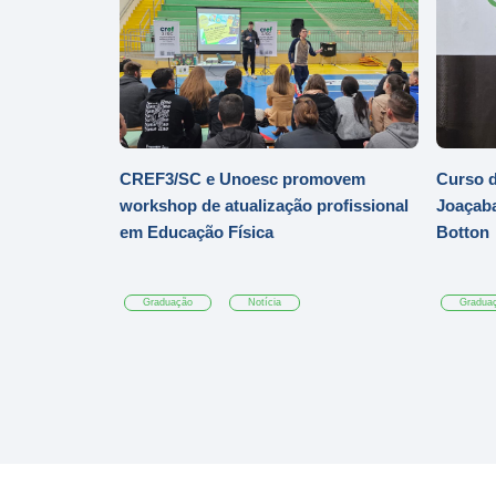
CREF3/SC e Unoesc promovem
Curso d
workshop de atualização profissional
Joaçaba
em Educação Física
Botton
Graduação
Notícia
Gradua