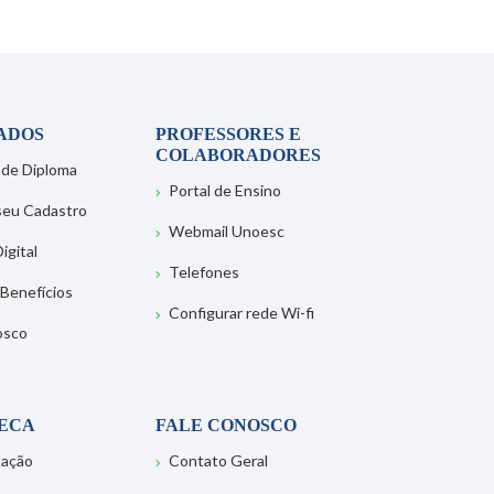
ADOS
PROFESSORES E
COLABORADORES
 de Diploma
Portal de Ensino
 seu Cadastro
Webmail Unoesc
igital
Telefones
 Benefícios
Configurar rede Wi-fi
osco
TECA
FALE CONOSCO
tação
Contato Geral