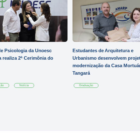
e Psicologia da Unoesc
Estudantes de Arquitetura e
 realiza 2ª Cerimônia do
Urbanismo desenvolvem projet
modernização da Casa Mortuár
Tangará
ção
Notícia
Graduação