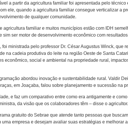
el a partir da agricultura familiar foi apresentada pelo técni
om ele, quando a agricultura familiar consegue verticalizar a 
nvolvimento de qualquer comunidade.
 agricultura familiar e muitos municípios estão com IDH semel
ode sim ser motor de desenvolvimento econômico com resultados 
te, foi ministrada pelo professor Dr. César Augustus Winck, qu
 na cadeia produtiva do leite na região Oeste de Santa Catari
es econômico, social e ambiental na propriedade rural, impacto
ramação abordou inovação e sustentabilidade rural. Valdir Dei
raças, em Joaçaba, falou sobre planejamento e sucessão na pro
edade, e faz um comparativo entre como era antigamente e com
istra, da visão que os colaboradores têm – disse o agricultor
ograma gratuito do Sebrae que atende tanto pessoas que buscam
 uma empresa e desejam avaliar suas estratégias e melhorar a