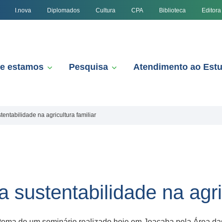
I.nova
Diplomados
Cultura
CPA
Biblioteca
Editora
e estamos
Pesquisa
Atendimento ao Est
entabilidade na agricultura familiar
 sustentabilidade na agric
i o tema de um seminário realizado hoje em Joaçaba pela Área d