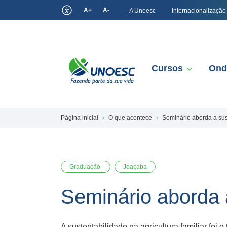
A+
A-
A Unoesc
Internacionalização
Cursos
Ond
Página inicial
O que acontece
Seminário aborda a sust
Graduação
Joaçaba
Seminário aborda a
A sustentabilidade na agricultura familiar fo