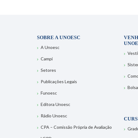
SOBRE A UNOESC
VENH
UNOE
A Unoesc
Vesti
Campi
Sist
Setores
Como
Publicações Legais
Bolsa
Funoesc
Editora Unoesc
Rádio Unoesc
CURS
CPA – Comissão Própria de Avaliação
Grad