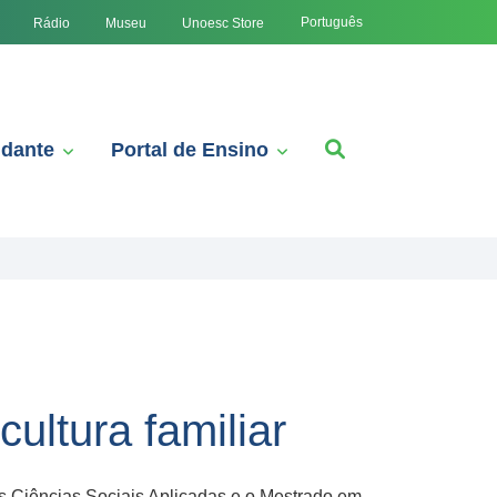
Português
Rádio
Museu
Unoesc Store
udante
Portal de Ensino
ultura familiar
as Ciências Sociais Aplicadas e o Mestrado em