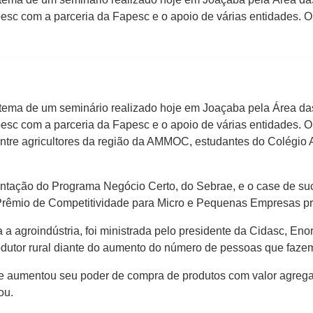
sc com a parceria da Fapesc e o apoio de várias entidades. O 
i o tema de um seminário realizado hoje em Joaçaba pela Área d
sc com a parceria da Fapesc e o apoio de várias entidades. O 
entre agricultores da região da AMMOC, estudantes do Colégio 
entação do Programa Negócio Certo, do Sebrae, e o case de suc
 Prêmio de Competitividade para Micro e Pequenas Empresas p
a a agroindústria, foi ministrada pelo presidente da Cidasc, Eno
odutor rural diante do aumento do número de pessoas que faze
 aumentou seu poder de compra de produtos com valor agregado. 
ou.