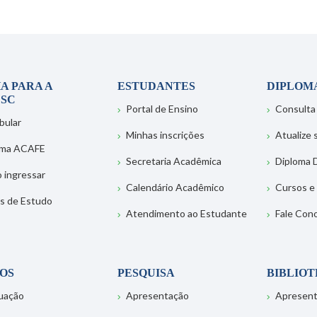
A PARA A
ESTUDANTES
DIPLOM
SC
Portal de Ensino
Consulta
bular
Minhas inscrições
Atualize
ema ACAFE
Secretaria Acadêmica
Diploma D
 ingressar
Calendário Acadêmico
Cursos e
s de Estudo
Atendimento ao Estudante
Fale Con
OS
PESQUISA
BIBLIO
uação
Apresentação
Apresen