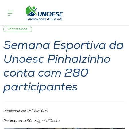
Página inicial
O que acontece
Semana Esportiva da Unoesc Pinhalzi
Cursos
Notícia
Notícia de evento
Esporte
Evento
Onde estamos
Pinhalzinho
Semana Esportiva da
Pesquisa
Unoesc Pinhalzinho
Atendimento ao Estudante
conta com 280
Portal de Ensino
participantes
A
Unoesc
Publicado em 14/05/2026
Por Imprensa São Miguel d'Oeste
Internacionalização