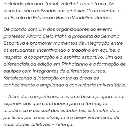
Museu
incluindo gincana, futsal, voleibol, Uno e truco. As
disputas são realizadas nos ginásios Centreventos e
da Escola de Educação Básica Vendelino Junges.
Unoesc
Store
De acordo com um dos organizadores do evento,
professor Álvaro Cielo Mahl, a proposta da Semana
Esportiva é promover momentos de integração entre
os estudantes, incentivando o trabalho em equipe, o
Selecione
respeito, a cooperação e o espírito esportivo. Um dos
o idioma
diferenciais da edição em Pinhalzinho é a formação de
equipes com integrantes de diferentes cursos,
fortalecendo a interação entre as áreas do
conhecimento e ampliando a convivência universitária.
A+
A-
— Além das competições, o evento busca proporcionar
experiências que contribuam para a formação
acadêmica e pessoal dos estudantes, estimulando a
participação, a socialização e o desenvolvimento de
habilidades coletivas — reforça.