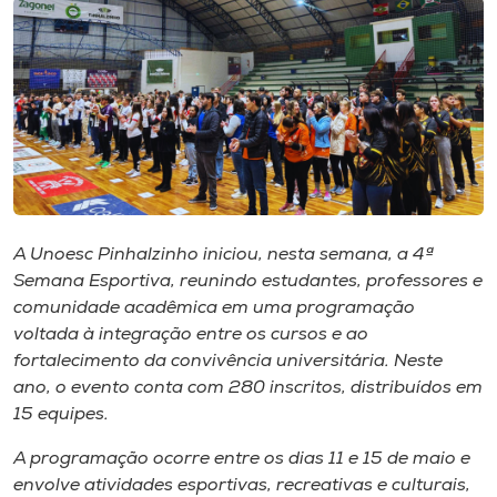
I.nova
Diplomados
Cultura
CPA
A Unoesc Pinhalzinho iniciou, nesta semana, a 4ª
Semana Esportiva, reunindo estudantes, professores e
comunidade acadêmica em uma programação
Biblioteca
voltada à integração entre os cursos e ao
fortalecimento da convivência universitária. Neste
Editora
ano, o evento conta com 280 inscritos, distribuídos em
15 equipes.
Rádio
A programação ocorre entre os dias 11 e 15 de maio e
envolve atividades esportivas, recreativas e culturais,