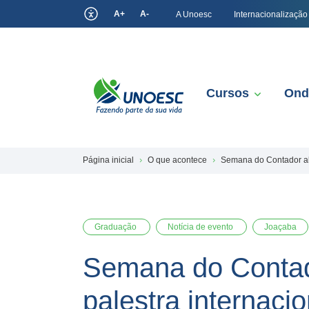
A+
A-
A Unoesc
Internacionalização
Cursos
Ond
Página inicial
O que acontece
Semana do Contador ab
Graduação
Notícia de evento
Joaçaba
Semana do Contad
palestra internacio