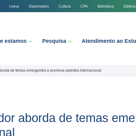
I.nova
Diplomados
Cultura
CPA
Biblioteca
Editora
e estamos
Pesquisa
Atendimento ao Est
orda de temas emergentes e promove palestra internacional
or aborda de temas eme
nal