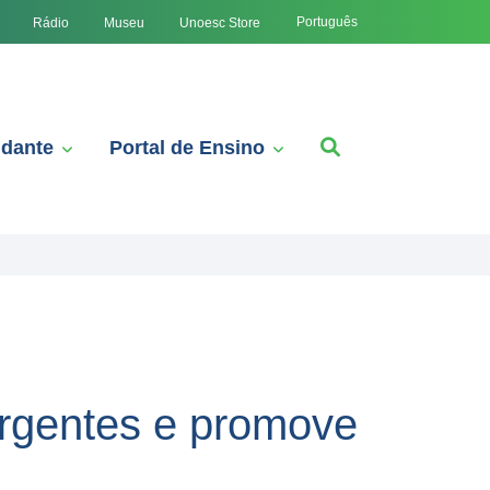
Português
Rádio
Museu
Unoesc Store
udante
Portal de Ensino
rgentes e promove