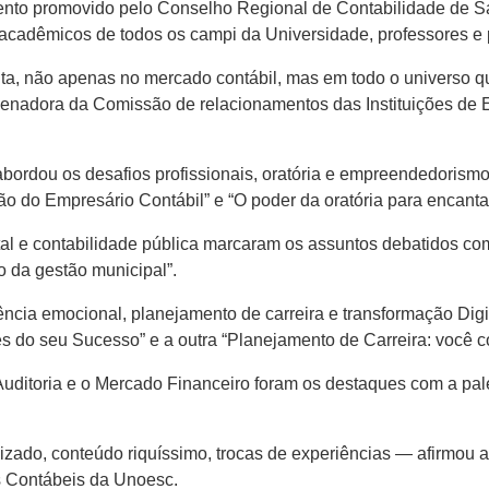
vento promovido pelo Conselho Regional de Contabilidade de 
cadêmicos de todos os campi da Universidade, professores e p
ta, não apenas no mercado contábil, mas em todo o universo q
rdenadora da Comissão de relacionamentos das Instituições de 
ordou os desafios profissionais, oratória e empreendedorismo 
ão do Empresário Contábil” e “O poder da oratória para encantar
tal e contabilidade pública marcaram os assuntos debatidos co
o da gestão municipal”.
igência emocional, planejamento de carreira e transformação Dig
s do seu Sucesso” e a outra “Planejamento de Carreira: você co
ditoria e o Mercado Financeiro foram os destaques com a pale
ado, conteúdo riquíssimo, trocas de experiências — afirmou a
s Contábeis da Unoesc.