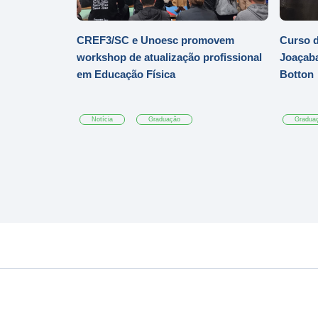
CREF3/SC e Unoesc promovem
Curso d
workshop de atualização profissional
Joaçaba
em Educação Física
Botton
Notícia
Graduação
Gradua