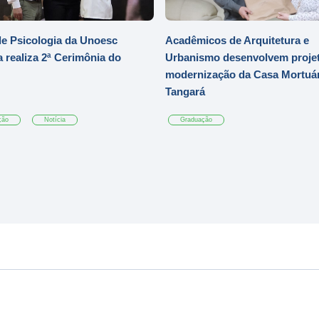
e Psicologia da Unoesc
Acadêmicos de Arquitetura e
 realiza 2ª Cerimônia do
Urbanismo desenvolvem projet
modernização da Casa Mortuár
Tangará
ção
Notícia
Graduação