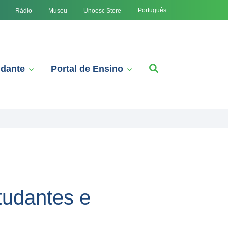
Português
Rádio
Museu
Unoesc Store
udante
Portal de Ensino
tudantes e