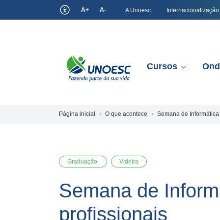
A+
A-
A Unoesc
Internacionalização
Cursos
Ond
Página inicial
O que acontece
Semana de Informática é
Graduação
Videira
Semana de Informá
profissionais