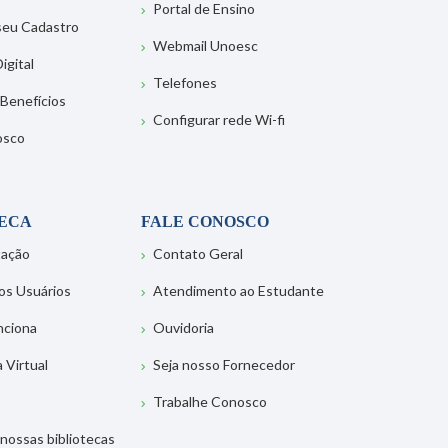
Portal de Ensino
 seu Cadastro
Webmail Unoesc
igital
Telefones
 Benefícios
Configurar rede Wi-fi
osco
TECA
FALE CONOSCO
tação
Contato Geral
os Usuários
Atendimento ao Estudante
nciona
Ouvidoria
a Virtual
Seja nosso Fornecedor
Trabalhe Conosco
nossas bibliotecas