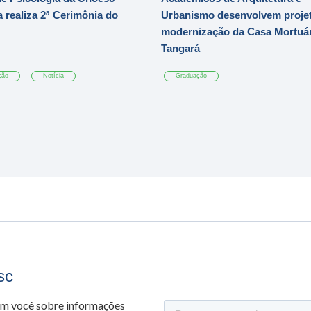
 realiza 2ª Cerimônia do
Urbanismo desenvolvem projet
modernização da Casa Mortuár
Tangará
ção
Notícia
Graduação
sc
om você sobre informações