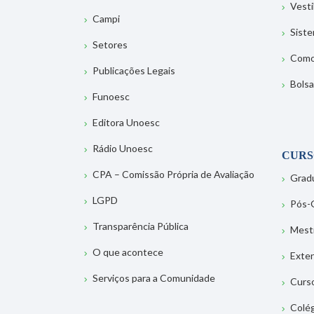
Vesti
Campi
Sist
Setores
Como
Publicações Legais
Bolsa
Funoesc
Editora Unoesc
Rádio Unoesc
CURS
CPA – Comissão Própria de Avaliação
Grad
LGPD
Pós-
Transparência Pública
Mest
O que acontece
Exte
Serviços para a Comunidade
Curs
Colé