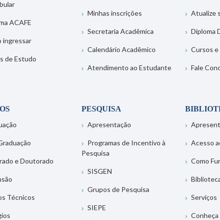
bular
Minhas inscrições
Atualize
ema ACAFE
Secretaria Acadêmica
Diploma D
 ingressar
Calendário Acadêmico
Cursos e
s de Estudo
Atendimento ao Estudante
Fale Con
OS
PESQUISA
BIBLIO
uação
Apresentação
Apresen
Graduação
Programas de Incentivo à
Acesso a
Pesquisa
rado e Doutorado
Como Fu
SISGEN
nsão
Bibliotec
Grupos de Pesquisa
os Técnicos
Serviços
SIEPE
gios
Conheça 