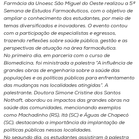
Museu
Farmácia da Unoesc São Miguel do Oeste realizou a 5ª
Semana de Estudos Farmacêuticos, com o objetivo de
ampliar o conhecimento dos estudantes, por meio de
Unoesc
temas diversificados e inovadores. O evento contou
Store
com a participação de especialistas e egressos,
trazendo reflexões sobre saúde pública, gestão e as
perspectivas de atuação na área farmacêutica.
No primeiro dia, em parceria com o curso de
Selecione
Biomedicina, foi ministrada a palestra “A influência de
o idioma
grandes obras de engenharia sobre a saúde das
populações e as políticas públicas para enfrentamento
das mudanças nas localidades atingidas”. A
A+
palestrante, Doutora Simone Cristine dos Santos
A-
Nothaft, abordou os impactos das grandes obras na
saúde das comunidades, mencionando exemplos
como Machadinho (RS), Itá (SC) e Águas de Chapecó
(SC), destacando a importância da implantação de
políticas públicas nessas localidades.
No segundo dia, os estudantes assistiram à palestra