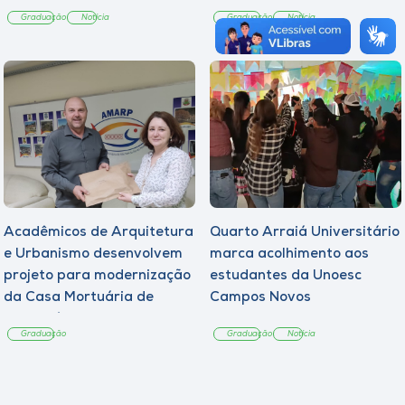
Graduação
Notícia
Graduação
Notícia
Acadêmicos de Arquitetura
Quarto Arraiá Universitário
e Urbanismo desenvolvem
marca acolhimento aos
projeto para modernização
estudantes da Unoesc
da Casa Mortuária de
Campos Novos
Tangará
Graduação
Graduação
Notícia