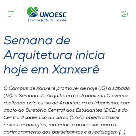
Página
O que
Semana de Arquitetura inicia hoje em
inicial
acontece
Xanxerê
Cursos
Graduação
Xanxerê
Onde estamos
Semana de
Pesquisa
Arquitetura inicia
hoje em Xanxerê
Atendimento ao Estudante
Portal de Ensino
O Campus de Xanxerê promove, de hoje (15) a sábado
(18), a Semana de Arquitetura e Urbanismo.O evento,
realizado pelo curso de Arquitetura e Urbanismo, com
A
apoio do Diretório Central dos Estudantes (DCE) e do
Unoesc
Centro Acadêmico do curso (CAA), objetiva trazer
novas tecnologias, materiais e processos para o
Internacionalização
aprimoramento dos participantes e a reciclagem […]