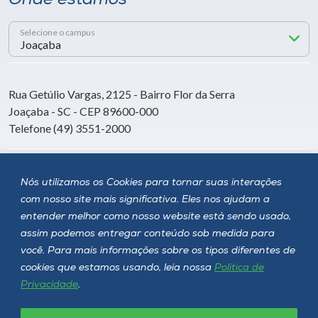
Onde estamos
Selecione o campus
Rua Getúlio Vargas, 2125 - Bairro Flor da Serra
Joaçaba - SC - CEP 89600-000
Telefone (49) 3551-2000
Siga a Unoesc
Nós utilizamos os Cookies para tornar suas interações
com nosso site mais significativa. Eles nos ajudam a
entender melhor como nosso website está sendo usado,
assim podemos entregar conteúdo sob medida para
você. Para mais informações sobre os tipos diferentes de
cookies que estamos usando, leia nossa
Política de
Privacidade
.