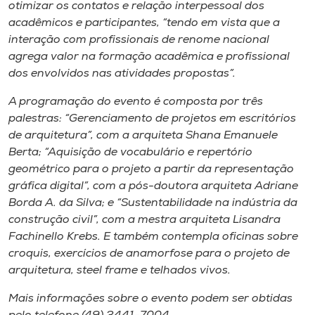
Museu
otimizar os contatos e relação interpessoal dos
acadêmicos e participantes, “tendo em vista que a
interação com profissionais de renome nacional
Unoesc
agrega valor na formação acadêmica e profissional
Store
dos envolvidos nas atividades propostas”.
A programação do evento é composta por três
palestras: “Gerenciamento de projetos em escritórios
Selecione
de arquitetura”, com a arquiteta Shana Emanuele
o idioma
Berta; “Aquisição de vocabulário e repertório
geométrico para o projeto a partir da representação
gráfica digital”, com a pós-doutora arquiteta Adriane
Borda A. da Silva; e “Sustentabilidade na indústria da
A+
construção civil”, com a mestra arquiteta Lisandra
A-
Fachinello Krebs. E também contempla oficinas sobre
croquis, exercícios de anamorfose para o projeto de
arquitetura,
steel frame
e telhados vivos.
Mais informações sobre o evento podem ser obtidas