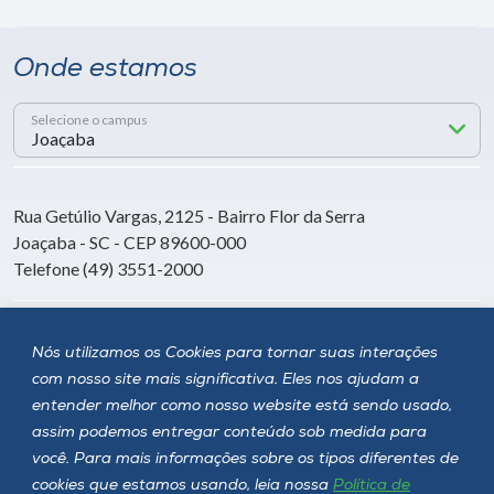
Onde estamos
Selecione o campus
Rua Getúlio Vargas, 2125 - Bairro Flor da Serra
Joaçaba - SC - CEP 89600-000
Telefone (49) 3551-2000
Siga a Unoesc
Nós utilizamos os Cookies para tornar suas interações
com nosso site mais significativa. Eles nos ajudam a
entender melhor como nosso website está sendo usado,
assim podemos entregar conteúdo sob medida para
você. Para mais informações sobre os tipos diferentes de
cookies que estamos usando, leia nossa
Política de