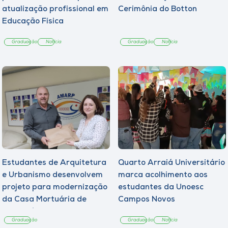
atualização profissional em
Cerimônia do Botton
Educação Física
Graduação
Notícia
Graduação
Notícia
Estudantes de Arquitetura
Quarto Arraiá Universitário
e Urbanismo desenvolvem
marca acolhimento aos
projeto para modernização
estudantes da Unoesc
da Casa Mortuária de
Campos Novos
Tangará
Graduação
Graduação
Notícia