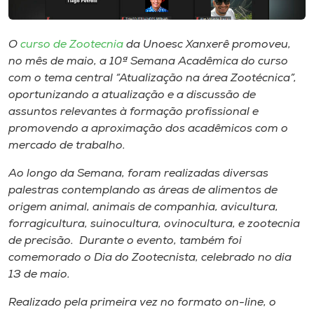
Museu
O
curso de Zootecnia
da Unoesc Xanxerê promoveu,
Unoesc
no mês de maio, a 10ª Semana Acadêmica do curso
Store
com o tema central “Atualização na área Zootécnica”,
oportunizando a atualização e a discussão de
assuntos relevantes à formação profissional e
promovendo a aproximação dos acadêmicos com o
Selecione
o idioma
mercado de trabalho.
Ao longo da Semana, foram realizadas diversas
palestras contemplando as áreas de alimentos de
A+
origem animal, animais de companhia, avicultura,
A-
forragicultura, suinocultura, ovinocultura, e zootecnia
de precisão. Durante o evento, também foi
comemorado o Dia do Zootecnista, celebrado no dia
13 de maio.
Realizado pela primeira vez no formato on-line, o