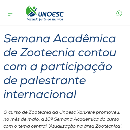
Página
O que
Semana Acadêmica de Zootecnia contou com a
inicial
acontece
participação de palestrante internacional
Cursos
Graduação
Xanxerê
Onde estamos
Semana Acadêmica
Pesquisa
de Zootecnia contou
com a participação
Atendimento ao Estudante
de palestrante
Portal de Ensino
internacional
A
Unoesc
O curso de Zootecnia da Unoesc Xanxerê promoveu,
no mês de maio, a 10ª Semana Acadêmica do curso
Internacionalização
com o tema central “Atualização na área Zootécnica”,