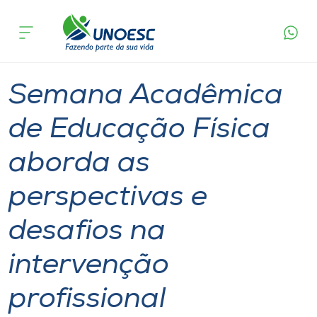
Página
O que
Semana Acadêmica de Educação Física aborda
inicial
acontece
as perspectivas e desafios na intervenção
Cursos
profissional
Notícia
Notícia de evento
Joaçaba
Onde estamos
Semana Acadêmica
Pesquisa
de Educação Física
aborda as
Atendimento ao Estudante
perspectivas e
Portal de Ensino
desafios na
A
intervenção
Unoesc
profissional
Internacionalização