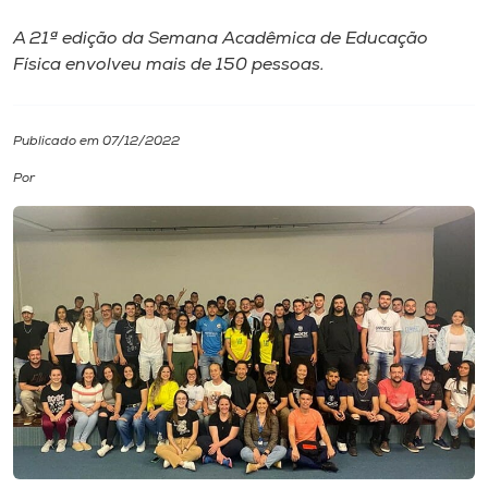
A 21ª edição da Semana Acadêmica de Educação
I.nova
Física envolveu mais de 150 pessoas.
Diplomados
Publicado em 07/12/2022
Cultura
Por
CPA
Biblioteca
Editora
Rádio