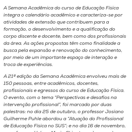
Museu
A Semana Acadêmica do curso de Educação Física
integra o calendário acadêmico e caracteriza-se por
Unoesc
atividades de extensão que contribuem para a
Store
formação, o desenvolvimento e a qualificação do
corpo discente e docente, bem como dos profissionais
da área. As ações propostas têm como finalidade a
busca pela expansão e renovação do conhecimento,
Selecione
por meio de um importante espaço de interação e
o idioma
troca de experiências.
A 21ª edição da Semana Acadêmica envolveu mais de
150 pessoas, entre acadêmicos, docentes,
A+
profissionais e egressos do curso de Educação Física.
A-
O evento, com o tema “Perspectivas e desafios na
intervenção profissional”, foi marcado por duas
palestras: no dia 25 de outubro, o professor Josiano
Guilherme Puhle abordou a “Atuação do Profissional
de Educação Física no SUS”; e no dia 16 de novembro,