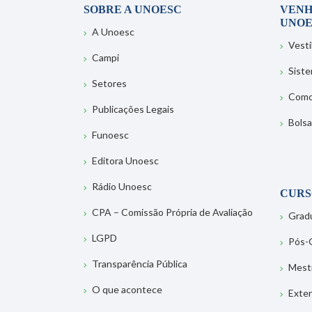
SOBRE A UNOESC
VENH
UNOE
A Unoesc
Vesti
Campi
Sist
Setores
Como
Publicações Legais
Bolsa
Funoesc
Editora Unoesc
Rádio Unoesc
CURS
CPA – Comissão Própria de Avaliação
Grad
LGPD
Pós-
Transparência Pública
Mest
O que acontece
Exte