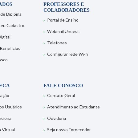
ADOS
PROFESSORES E
COLABORADORES
 de Diploma
Portal de Ensino
 seu Cadastro
Webmail Unoesc
igital
Telefones
 Benefícios
Configurar rede Wi-fi
osco
TECA
FALE CONOSCO
tação
Contato Geral
os Usuários
Atendimento ao Estudante
nciona
Ouvidoria
a Virtual
Seja nosso Fornecedor