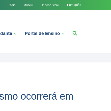
Português
Rádio
Museu
Unoesc Store
udante
Portal de Ensino
ismo ocorrerá em