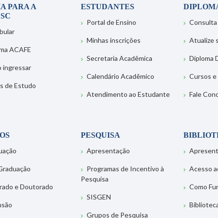
A PARA A
ESTUDANTES
DIPLOM
SC
Portal de Ensino
Consulta
bular
Minhas inscrições
Atualize
ema ACAFE
Secretaria Acadêmica
Diploma D
 ingressar
Calendário Acadêmico
Cursos e
s de Estudo
Atendimento ao Estudante
Fale Con
OS
PESQUISA
BIBLIO
uação
Apresentação
Apresen
Graduação
Programas de Incentivo à
Acesso a
Pesquisa
rado e Doutorado
Como Fu
SISGEN
nsão
Bibliotec
Grupos de Pesquisa