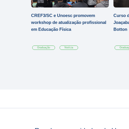
CREF3/SC e Unoesc promovem
Curso d
workshop de atualização profissional
Joaçaba
em Educação Física
Botton
Graduação
Notícia
Gradua