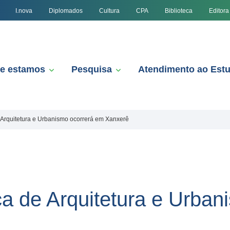
I.nova
Diplomados
Cultura
CPA
Biblioteca
Editora
e estamos
Pesquisa
Atendimento ao Est
rquitetura e Urbanismo ocorrerá em Xanxerê
 de Arquitetura e Urban