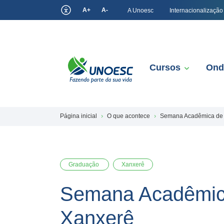
A+
A-
A Unoesc
Internacionalização
Cursos
Ond
Página inicial
O que acontece
Semana Acadêmica de A
Graduação
Xanxerê
Semana Acadêmica
Xanxerê