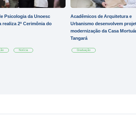
e Psicologia da Unoesc
Acadêmicos de Arquitetura e
 realiza 2ª Cerimônia do
Urbanismo desenvolvem projet
modernização da Casa Mortuár
Tangará
ção
Notícia
Graduação