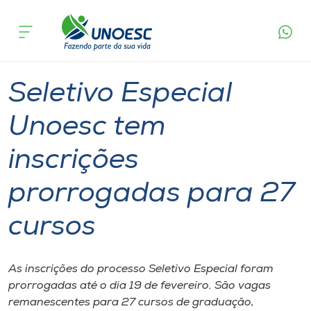
Página
O que
Seletivo Especial Unoesc tem inscrições
inicial
acontece
prorrogadas para 27 cursos
Cursos
Graduação
Onde estamos
Seletivo Especial
Pesquisa
Unoesc tem
inscrições
Atendimento ao Estudante
prorrogadas para 27
Portal de Ensino
cursos
A
Unoesc
As inscrições do processo Seletivo Especial foram
prorrogadas até o dia 19 de fevereiro. São vagas
Internacionalização
remanescentes para 27 cursos de graduação,