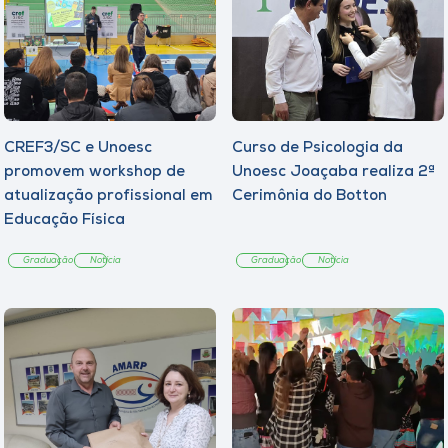
CREF3/SC e Unoesc
Curso de Psicologia da
promovem workshop de
Unoesc Joaçaba realiza 2ª
atualização profissional em
Cerimônia do Botton
Educação Física
Graduação
Notícia
Graduação
Notícia