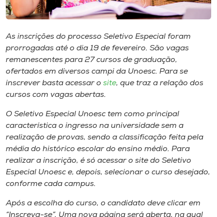
Museu
Unoesc
As inscrições do processo Seletivo Especial foram
Store
prorrogadas até o dia 19 de fevereiro. São vagas
remanescentes para 27 cursos de graduação,
ofertados em diversos
campi
da Unoesc. Para se
inscrever basta acessar o
site
, que traz a relação dos
Selecione
cursos com vagas abertas.
o idioma
O Seletivo Especial Unoesc tem como principal
característica o ingresso na universidade sem a
realização de provas, sendo a classificação feita pela
A+
média do histórico escolar do ensino médio. Para
A-
realizar a inscrição, é só acessar o site do Seletivo
Especial Unoesc e, depois, selecionar o curso desejado,
conforme cada
campus
.
Após a escolha do curso, o candidato deve clicar em
“Inscreva-se”. Uma nova página será aberta, na qual