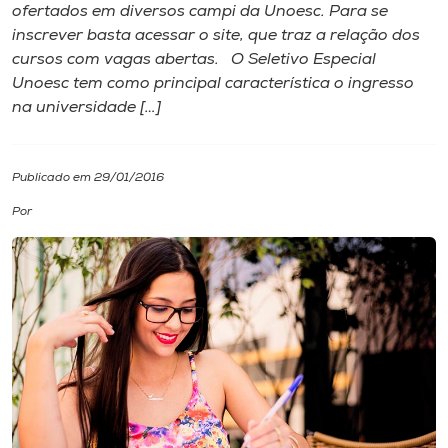
ofertados em diversos campi da Unoesc. Para se
inscrever basta acessar o site, que traz a relação dos
I.nova
cursos com vagas abertas. O Seletivo Especial
Unoesc tem como principal característica o ingresso
Diplomados
na universidade […]
Cultura
Publicado em 29/01/2016
Por
CPA
Biblioteca
Editora
Rádio