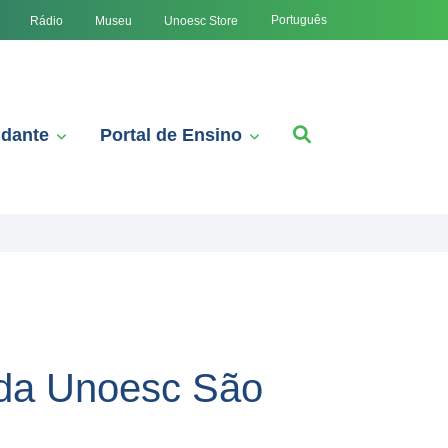
Português
Rádio
Museu
Unoesc Store
udante
Portal de Ensino
da Unoesc São