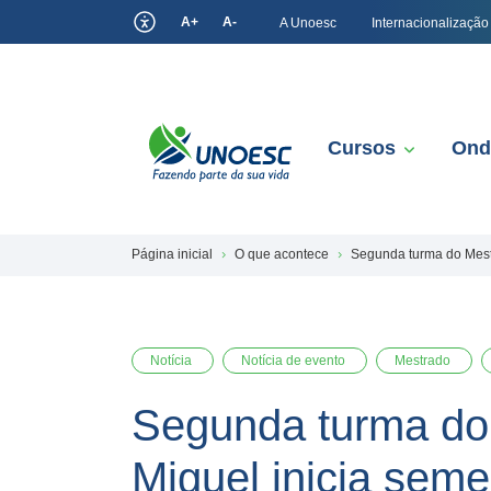
A+
A-
A Unoesc
Internacionalização
Cursos
Ond
Página inicial
O que acontece
Segunda turma do Mest
Notícia
Notícia de evento
Mestrado
Segunda turma do
Miguel inicia sem