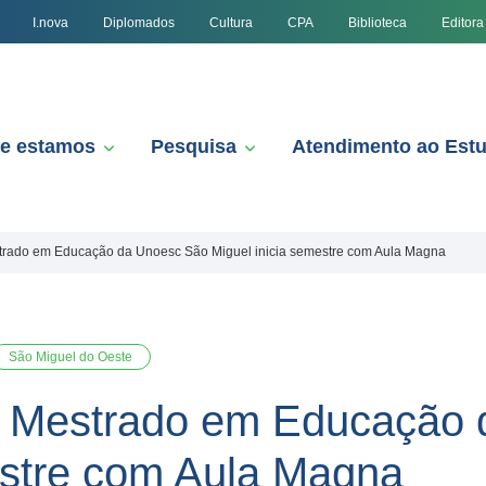
I.nova
Diplomados
Cultura
CPA
Biblioteca
Editora
e estamos
Pesquisa
Atendimento ao Est
rado em Educação da Unoesc São Miguel inicia semestre com Aula Magna
São Miguel do Oeste
 Mestrado em Educação 
estre com Aula Magna