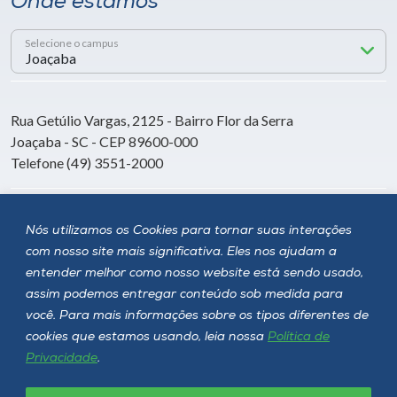
Onde estamos
Selecione o campus
Rua Getúlio Vargas, 2125 - Bairro Flor da Serra
Joaçaba - SC - CEP 89600-000
Telefone (49) 3551-2000
Siga a Unoesc
Nós utilizamos os Cookies para tornar suas interações
com nosso site mais significativa. Eles nos ajudam a
entender melhor como nosso website está sendo usado,
assim podemos entregar conteúdo sob medida para
você. Para mais informações sobre os tipos diferentes de
cookies que estamos usando, leia nossa
Política de
Privacidade
.