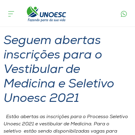
Página
O que
Seguem abertas inscrições para o Vestibular de
inicial
acontece
Medicina e Seletivo Unoesc 2021
Cursos
Graduação
Vestibular
Joaçaba
Onde estamos
Seguem abertas
Pesquisa
inscrições para o
Vestibular de
Atendimento ao Estudante
Medicina e Seletivo
Portal de Ensino
Unoesc 2021
A
Unoesc
Estão abertas as inscrições para o Processo Seletivo
Unoesc 2021 e vestibular de Medicina. Para o
Internacionalização
seletivo estão sendo disponibilzadas vagas para