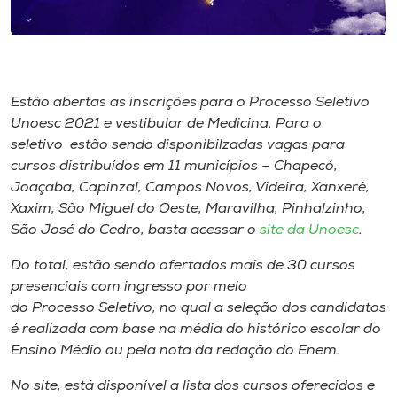
Museu
Unoesc
Store
Estão abertas as inscrições para o Processo Seletivo
Unoesc 2021 e vestibular de Medicina. Para o
seletivo estão sendo disponibilzadas vagas para
cursos distribuídos em 11 municípios – Chapecó,
Selecione
o idioma
Joaçaba, Capinzal, Campos Novos, Videira, Xanxerê,
Xaxim, São Miguel do Oeste, Maravilha, Pinhalzinho,
São José do Cedro, basta acessar o
site da Unoesc
.
A+
Do total, estão sendo ofertados mais de 30 cursos
A-
presenciais com ingresso por meio
do Processo Seletivo, no qual a seleção dos candidatos
é realizada com base na média do histórico escolar do
Ensino Médio ou pela nota da redação do Enem.
No site, está disponível a lista dos cursos oferecidos e