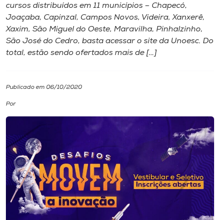
cursos distribuídos em 11 municípios – Chapecó,
Joaçaba, Capinzal, Campos Novos, Videira, Xanxerê,
I.nova
Xaxim, São Miguel do Oeste, Maravilha, Pinhalzinho,
São José do Cedro, basta acessar o site da Unoesc. Do
Diplomados
total, estão sendo ofertados mais de […]
Cultura
Publicado em 06/10/2020
Por
CPA
Biblioteca
Editora
Rádio