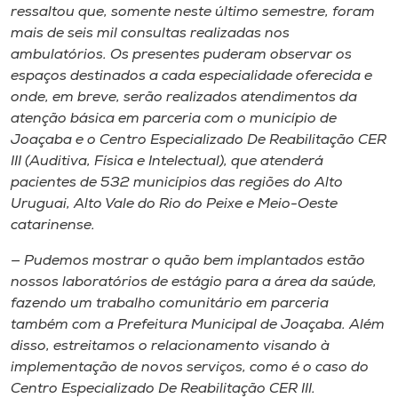
Museu
ressaltou que, somente neste último semestre, foram
mais de seis mil consultas realizadas nos
ambulatórios. Os presentes puderam observar os
Unoesc
espaços destinados a cada especialidade oferecida e
Store
onde, em breve, serão realizados atendimentos da
atenção básica em parceria com o município de
Joaçaba e o Centro Especializado De Reabilitação CER
III (Auditiva, Física e Intelectual), que atenderá
Selecione
pacientes de 532 municípios das regiões do Alto
o idioma
Uruguai, Alto Vale do Rio do Peixe e Meio-Oeste
catarinense.
— Pudemos mostrar o quão bem implantados estão
A+
nossos laboratórios de estágio para a área da saúde,
A-
fazendo um trabalho comunitário em parceria
também com a Prefeitura Municipal de Joaçaba. Além
disso, estreitamos o relacionamento visando à
implementação de novos serviços, como é o caso do
Centro Especializado De Reabilitação CER III.