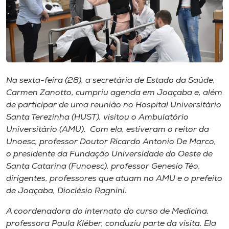
I.nova
Diplomados
Na sexta-feira (28), a secretária de Estado da Saúde,
Cultura
Carmen Zanotto, cumpriu agenda em Joaçaba e, além
de participar de uma reunião no Hospital Universitário
CPA
Santa Terezinha (HUST), visitou o Ambulatório
Universitário (AMU). Com ela, estiveram o reitor da
Unoesc, professor Doutor Ricardo Antonio De Marco,
Biblioteca
o presidente da Fundação Universidade do Oeste de
Santa Catarina (
Funoesc
), professor
Genesio Téo
,
Editora
dirigentes, professores que atuam no AMU e o prefeito
de Joaçaba, Dioclésio Ragnini.
Rádio
A coordenadora do internato do curso de Medicina,
professora Paula Kléber, conduziu parte da visita. Ela