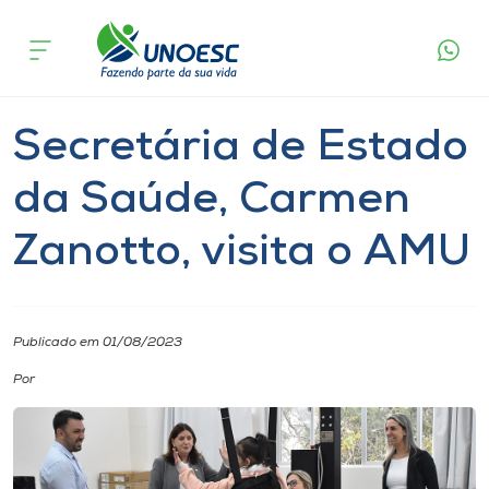
Página
O que
Secretária de Estado da Saúde, Carmen
inicial
acontece
Zanotto, visita o AMU
Cursos
Notícia
Geral
Joaçaba
Onde estamos
Secretária de Estado
Pesquisa
da Saúde, Carmen
Zanotto, visita o AMU
Atendimento ao Estudante
Portal de Ensino
Publicado em 01/08/2023
A
Por
Unoesc
Internacionalização