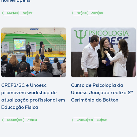
homenagens
Colégios
Notícia
Notícia
Inovação
CREF3/SC e Unoesc
Curso de Psicologia da
promovem workshop de
Unoesc Joaçaba realiza 2ª
atualização profissional em
Cerimônia do Botton
Educação Física
Graduação
Notícia
Graduação
Notícia