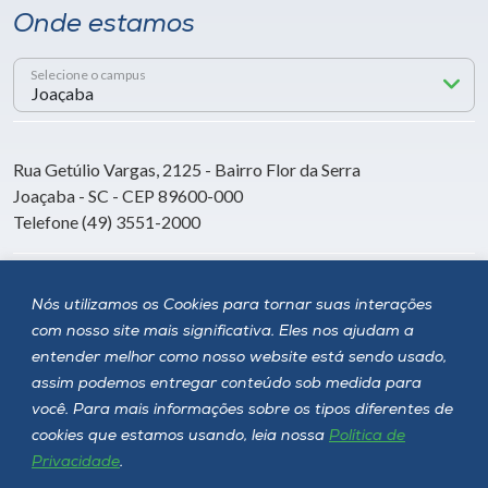
Onde estamos
Selecione o campus
Rua Getúlio Vargas, 2125 - Bairro Flor da Serra
Joaçaba - SC - CEP 89600-000
Telefone (49) 3551-2000
Siga a Unoesc
Nós utilizamos os Cookies para tornar suas interações
com nosso site mais significativa. Eles nos ajudam a
entender melhor como nosso website está sendo usado,
assim podemos entregar conteúdo sob medida para
você. Para mais informações sobre os tipos diferentes de
cookies que estamos usando, leia nossa
Política de
Privacidade
.