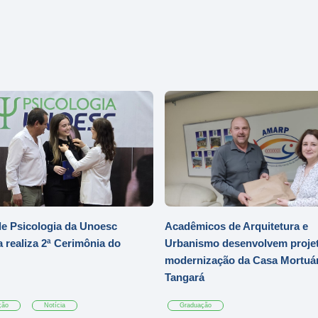
e Psicologia da Unoesc
Acadêmicos de Arquitetura e
 realiza 2ª Cerimônia do
Urbanismo desenvolvem projet
modernização da Casa Mortuár
Tangará
ção
Notícia
Graduação