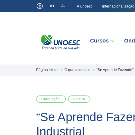
A+
A-
A Unoesc
Internacionalização
Cursos
Ond
Página inicial
O que acontece
“Se Aprende Fazendo” f
Graduação
Videira
“Se Aprende Fazen
Industrial