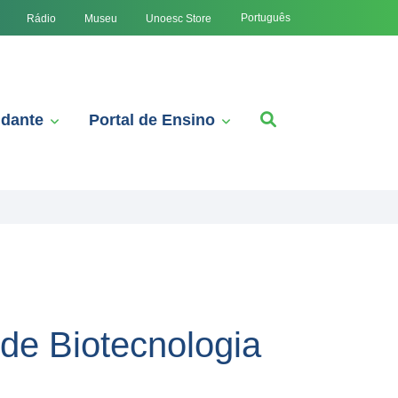
Português
Rádio
Museu
Unoesc Store
udante
Portal de Ensino
de Biotecnologia