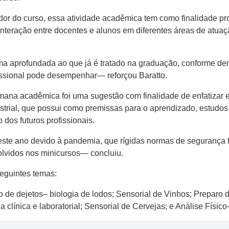
dor do curso, essa atividade acadêmica tem como finalidade 
 interação entre docentes e alunos em diferentes áreas de atu
a aprofundada ao que já é tratado na graduação, conforme dem
issional pode desempenhar— reforçou Baratto.
mana acadêmica foi uma sugestão com finalidade de enfatizar e v
strial, que possui como premissas para o aprendizado, estudos 
dos futuros profissionais.
este ano devido à pandemia, que rígidas normas de segurança 
olvidos nos minicursos— concluiu.
eguintes temas:
 de dejetos– biologia de lodos; Sensorial de Vinhos; Prepar
a clínica e laboratorial; Sensorial de Cervejas; e Análise Físic