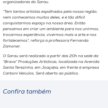
Museu
organizadores do Sarau.
“Tem tantos artistas espalhados pela nossa região,
Unoesc
nem conhecemos muitos deles, e é tão difícil
Store
conquistarmos espaço na nossa área. Então
pensamos em criar um ambiente para nos unirmos,
trocarmos experiência, vivermos mais a arte e nos
fortalecemos”, reforça a professora Fernanda
Selecione
Zamoner.
o idioma
O Sarau será realizado a partir das 20h na sede da
“Brava” Produções Artísticas, localizada na Avenida
Santa Terezinha, em Joaçaba, em frente à empresa
A+
Carboni Veículos. Será aberto ao público.
A-
Confira também