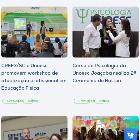
CREF3/SC e Unoesc
Curso de Psicologia da
promovem workshop de
Unoesc Joaçaba realiza 2ª
atualização profissional em
Cerimônia do Botton
Educação Física
Graduação
Notícia
Graduação
Notícia