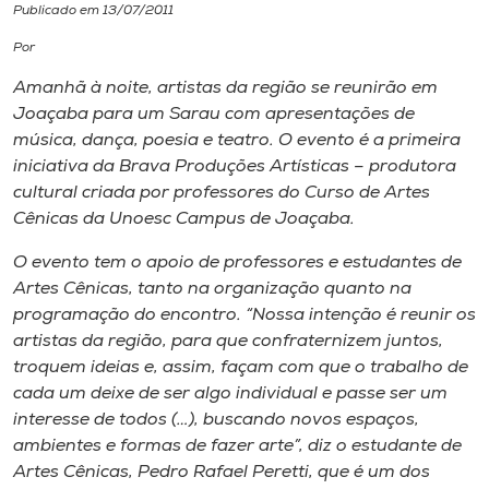
Publicado em 13/07/2011
I.nova
Por
Amanhã à noite, artistas da região se reunirão em
Diplomados
Joaçaba para um Sarau com apresentações de
música, dança, poesia e teatro. O evento é a primeira
iniciativa da Brava Produções Artísticas – produtora
Cultura
cultural criada por professores do Curso de Artes
Cênicas da Unoesc Campus de Joaçaba.
CPA
O evento tem o apoio de professores e estudantes de
Artes Cênicas, tanto na organização quanto na
Biblioteca
programação do encontro. “Nossa intenção é reunir os
artistas da região, para que confraternizem juntos,
troquem ideias e, assim, façam com que o trabalho de
Editora
cada um deixe de ser algo individual e passe ser um
interesse de todos (…), buscando novos espaços,
Rádio
ambientes e formas de fazer arte”, diz o estudante de
Artes Cênicas, Pedro Rafael Peretti, que é um dos