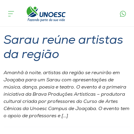
Página inicial
O que acontece
Sarau reúne artistas da região
Cursos
Graduação
Joaçaba
Onde estamos
Sarau reúne artistas
Pesquisa
da região
Atendimento ao Estudante
Amanhã à noite, artistas da região se reunirão em
Joaçaba para um Sarau com apresentações de
Portal de Ensino
música, dança, poesia e teatro. O evento é a primeira
iniciativa da Brava Produções Artísticas – produtora
cultural criada por professores do Curso de Artes
A
Cênicas da Unoesc Campus de Joaçaba. O evento tem
Unoesc
o apoio de professores e […]
Internacionalização