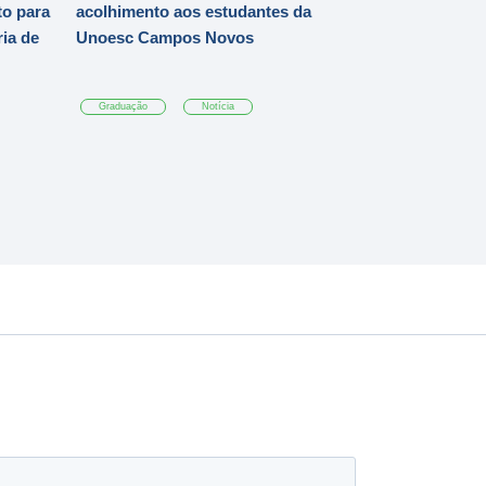
o para
acolhimento aos estudantes da
ia de
Unoesc Campos Novos
Graduação
Notícia