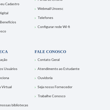
 seu Cadastro
Webmail Unoesc
igital
Telefones
 Benefícios
Configurar rede Wi-fi
osco
TECA
FALE CONOSCO
tação
Contato Geral
os Usuários
Atendimento ao Estudante
nciona
Ouvidoria
a Virtual
Seja nosso Fornecedor
Trabalhe Conosco
nossas bibliotecas