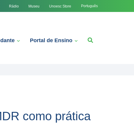
Português
Rádio
Museu
Unoesc Store
udante
Portal de Ensino
MDR como prática