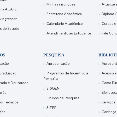
Minhas inscrições
Atualize
ema ACAFE
Secretaria Acadêmica
Diploma D
 ingressar
Calendário Acadêmico
Cursos e
s de Estudo
Atendimento ao Estudante
Fale Con
OS
PESQUISA
BIBLIO
uação
Apresentação
Apresen
Graduação
Programas de Incentivo à
Acesso a
Pesquisa
rado e Doutorado
Como Fu
SISGEN
nsão
Bibliotec
Grupos de Pesquisa
os Técnicos
Serviços
SIEPE
gios
Conheça 