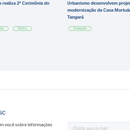
 realiza 2ª Cerimônia do
Urbanismo desenvolvem projet
modernização da Casa Mortuár
Tangará
ção
Notícia
Graduação
sc
om você sobre informações