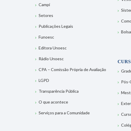
Campi
Sist
Setores
Como
Publicações Legais
Bolsa
Funoesc
Editora Unoesc
Rádio Unoesc
CURS
CPA – Comissão Própria de Avaliação
Grad
LGPD
Pós-
Transparência Pública
Mest
O que acontece
Exte
Serviços para a Comunidade
Curs
Colé