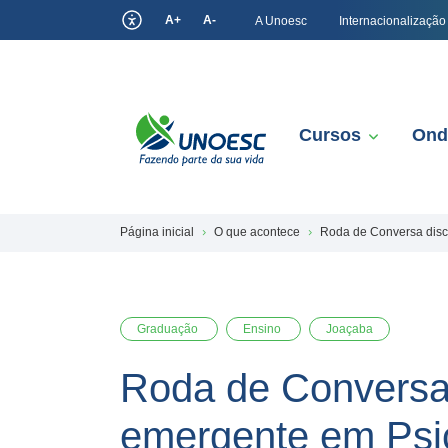
A+
A-
A Unoesc
Internacionalização
Cursos
Ond
Página inicial
O que acontece
Roda de Conversa disc
Graduação
Ensino
Joaçaba
Roda de Conversa
emergente em Psi