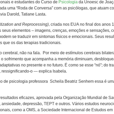
sionais e estudantes do Curso de
Psicologia
da Unoesc de Joaça
izada uma “Roda de Conversa” com as psicólogas, que atuam co
via Darold, Tatiane Lasta.
ization and Reprocessing)
, criada nos EUA no final dos anos 
s seus elementos – imagens, crenças, emoções e sensações, c
 podem se traduzir em sintomas físicos e emocionais. Seus resu
 que os das terapias tradicionais.
ebral, não na fala. Por meio de estímulos cerebrais bilatera
 e o sofrimento que acompanha a memória diminuam, desbloque
daptativas no presente e no futuro. É como se esse “nó”; do tr
 ressignificando-o — explica Isabela.
 de psicologia professora Scheila Beatriz Senhem essa é uma 
resultados eficazes, aprovada pela Organização Mundial de Sa
s, ansiedade, depressão, TEPT e outros. Vários estudos neuroci
cionais, como a OMS, a Sociedade Internacional de Estudos em