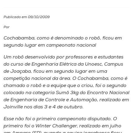
I.nova
Publicado em 09/10/2009
Por
Diplomados
Cochabamba, como é denominado o robô, ficou em
segundo lugar em campeonato nacional
Cultura
Um robô desenvolvido por professores e estudantes
do curso de Engenharia Elétrica da Unoesc, Campus
CPA
de Joaçaba, ficou em segundo lugar em uma
competição nacional da área. O Cochabamba, como é
Biblioteca
chamado o robô e a equipe que o criou, foi o segundo
colocado na categoria Sumô 3kg do Encontro Nacional
de Engenharia de Controle e Automação, realizado em
Editora
Joinville nos dias 3 e 4 de outubro.
Rádio
Esse não foi o primeiro campeonato disputado. O
primeiro foi o Winter Challenger, realizado em julho