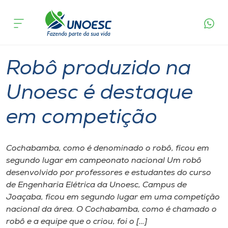
Página
O que
Robô produzido na Unoesc é destaque em
inicial
acontece
competição
Cursos
Graduação
Joaçaba
Onde estamos
Robô produzido na
Pesquisa
Unoesc é destaque
em competição
Atendimento ao Estudante
Portal de Ensino
Cochabamba, como é denominado o robô, ficou em
segundo lugar em campeonato nacional Um robô
desenvolvido por professores e estudantes do curso
A
de Engenharia Elétrica da Unoesc, Campus de
Unoesc
Joaçaba, ficou em segundo lugar em uma competição
nacional da área. O Cochabamba, como é chamado o
Internacionalização
robô e a equipe que o criou, foi o […]