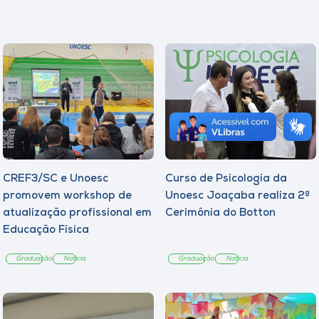
CREF3/SC e Unoesc
Curso de Psicologia da
promovem workshop de
Unoesc Joaçaba realiza 2ª
atualização profissional em
Cerimônia do Botton
Educação Física
Graduação
Notícia
Graduação
Notícia