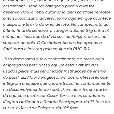
em Amparo (SP), quando a equipe joaçabense ficou
Museu
em terceiro lugar. Na categoria para a qual foi
desenvolvido, o robô autônomo (sem controle remoto)
Unoesc
precisa localizar o adversário no dojô em que acontece
Store
a disputa e tirá-lo da área de luta. No campeonato do
último final de semana, a categoria Sumô 3kg tinha 14
máquinas inscritas de diversas instituições de ensino
superior do país. O Cochabamba perdeu apenas a
Selecione
final, para o inscrito pela equipe da PUC-RJ.
o idioma
“Isso demonstra que o conhecimento e a tecnologia
empregados pela nossa equipe está à altura dos
usados pelas mais renomadas instituições de ensino
A+
do país”, diz Mauro Pagliosa, um dos professores que
A-
integram a equipe que criou e trabalha continuamente
no desenvolvimento do robô. Além dele, fazem parte
da equipe o professor Cesar Torrico e os estudantes
Kleyton Hoffmann e Renato Scortgagna, da 7ª fase do
curso, e Jessé de Pelegrin, da 10ª fase.