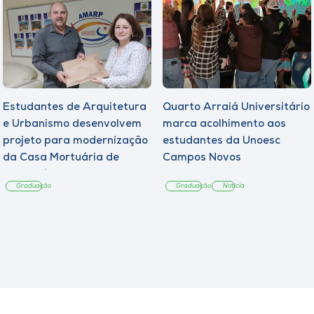
Estudantes de Arquitetura
Quarto Arraiá Universitário
e Urbanismo desenvolvem
marca acolhimento aos
projeto para modernização
estudantes da Unoesc
da Casa Mortuária de
Campos Novos
Tangará
Graduação
Graduação
Notícia