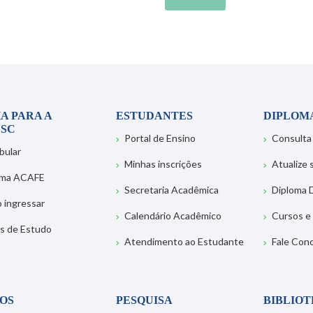
A PARA A
ESTUDANTES
DIPLOM
SC
Portal de Ensino
Consulta
bular
Minhas inscrições
Atualize
ema ACAFE
Secretaria Acadêmica
Diploma D
 ingressar
Calendário Acadêmico
Cursos e
s de Estudo
Atendimento ao Estudante
Fale Con
OS
PESQUISA
BIBLIO