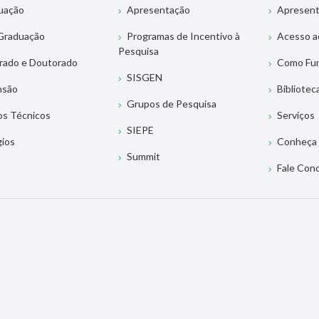
uação
Apresentação
Apresen
Graduação
Programas de Incentivo à
Acesso a
Pesquisa
rado e Doutorado
Como Fu
SISGEN
nsão
Bibliotec
Grupos de Pesquisa
os Técnicos
Serviços
SIEPE
gios
Conheça 
Summit
Fale Con