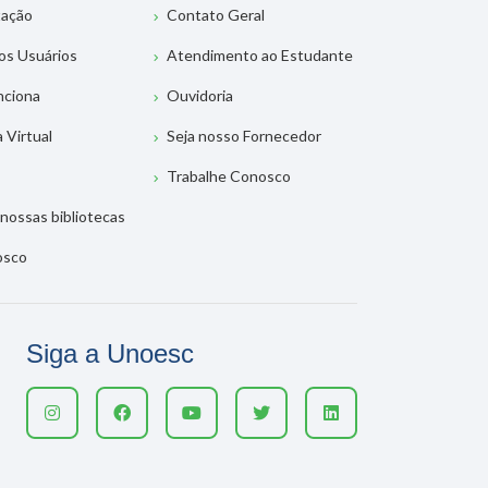
tação
Contato Geral
os Usuários
Atendimento ao Estudante
nciona
Ouvidoria
a Virtual
Seja nosso Fornecedor
Trabalhe Conosco
nossas bibliotecas
osco
Siga a Unoesc