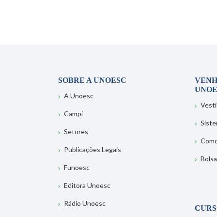
SOBRE A UNOESC
VENH
UNOE
A Unoesc
Vesti
Campi
Sist
Setores
Como
Publicações Legais
Bolsa
Funoesc
Editora Unoesc
Rádio Unoesc
CURS