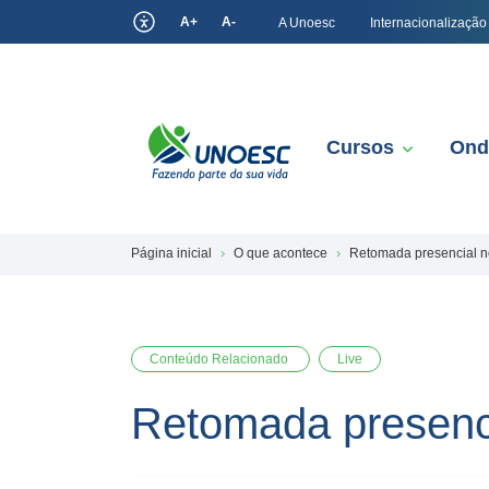
A+
A-
A Unoesc
Internacionalização
Cursos
Ond
Página inicial
O que acontece
Retomada presencial n
Conteúdo Relacionado
Live
Retomada presenc