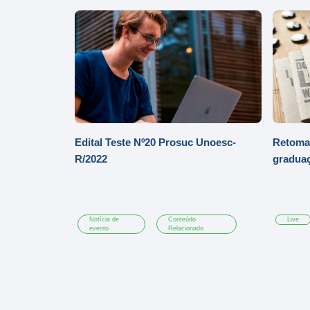
Edital Teste Nº20 Prosuc Unoesc-
Retomad
R/2022
gradua
Notícia de
Conteúdo
Live
evento
Relacionado