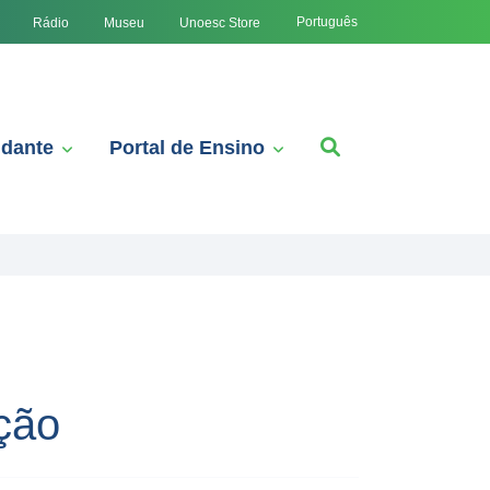
Português
Rádio
Museu
Unoesc Store
udante
Portal de Ensino
ção