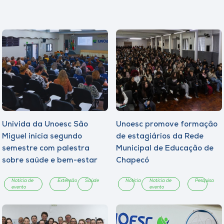
Museu
Unoesc
Store
Selecione
o idioma
Univida da Unoesc São
Unoesc promove formação
Miguel inicia segundo
de estagiários da Rede
A+
semestre com palestra
Municipal de Educação de
A-
sobre saúde e bem-estar
Chapecó
Notícia de
Extensão
Saúde
Notícia
Notícia de
Pesquisa
evento
evento