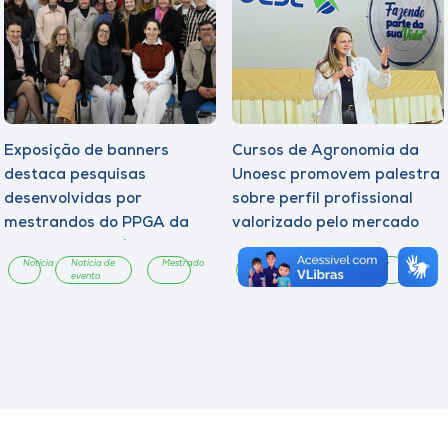
Exposição de banners
Cursos de Agronomia da
destaca pesquisas
Unoesc promovem palestra
desenvolvidas por
sobre perfil profissional
mestrandos do PPGA da
valorizado pelo mercado
Unoesc Chapecó
Notícia
Notícia de
Mestrado
Evento
Notícia
Notícia de
evento
evento