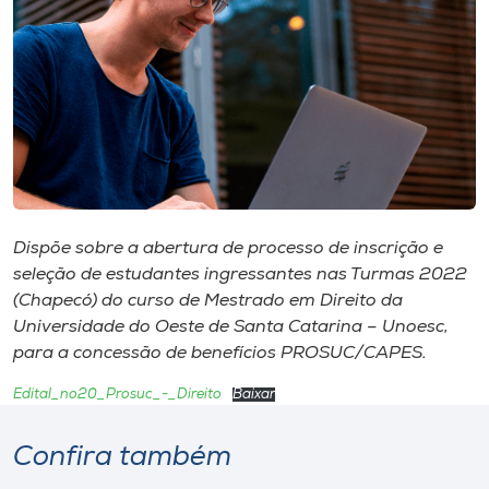
I.nova
Diplomados
Cultura
CPA
Dispõe sobre a abertura de processo de inscrição e
seleção de estudantes ingressantes nas Turmas 2022
(Chapecó) do curso de Mestrado em Direito da
Biblioteca
Universidade do Oeste de Santa Catarina – Unoesc,
para a concessão de benefícios PROSUC/CAPES.
Editora
Edital_no20_Prosuc_-_Direito
Baixar
Rádio
Confira também