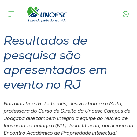
Página
O que
Resultados de pesquisa são apresentados
inicial
acontece
em evento no RJ
Cursos
Graduação
Joaçaba
Onde estamos
Resultados de
Pesquisa
pesquisa são
apresentados em
Atendimento ao Estudante
evento no RJ
Portal de Ensino
Nos dias 15 e 16 deste mês, Jessica Romeiro Mota,
A
professora do Curso de Direito da Unoesc Campus de
Unoesc
Joaçaba que também integra a equipe do Núcleo de
Inovação Tecnológica (NIT) da Instituição, participou do
Internacionalização
Encontro Acadêmico de Propriedade Intelectual,