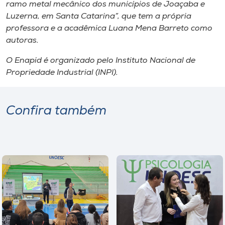
Museu
ramo metal mecânico dos municípios de Joaçaba e
Luzerna, em Santa Catarina”, que tem a própria
professora e a acadêmica Luana Mena Barreto como
Unoesc
autoras.
Store
O Enapid é organizado pelo Instituto Nacional de
Propriedade Industrial (INPI).
Selecione
o idioma
Confira também
A+
A-