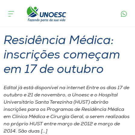
Página
O que
Residência Médica: inscrições começam em
inicial
acontece
17 de outubro
Cursos
Graduação
Onde estamos
Residência Médica:
Pesquisa
inscrições começam
em 17 de outubro
Atendimento ao Estudante
Portal de Ensino
Edital já está disponível na internet Entre os dias 17 de
outubro e 21 de novembro, a Unoesc e o Hospital
Universitário Santa Terezinha (HUST) abrirão
A
inscrições para os Programas de Residência Médica
Unoesc
em Clínica Médica e Cirurgia Geral, a serem realizados
no próprio HUST entre março de 2012 e março de
Internacionalização
2014. São duas […]