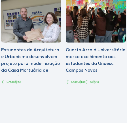
Estudantes de Arquitetura
Quarto Arraiá Universitário
e Urbanismo desenvolvem
marca acolhimento aos
projeto para modernização
estudantes da Unoesc
da Casa Mortuária de
Campos Novos
Tangará
Graduação
Graduação
Notícia