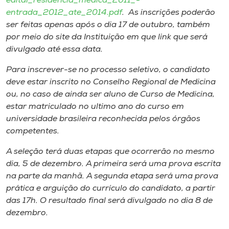
edital_residencia_medica_2011_-
Museu
entrada_2012_ate_2014.pdf
. As inscrições poderão
ser feitas apenas após o dia 17 de outubro, também
Unoesc
por meio do site da Instituição em que link que será
Store
divulgado até essa data.
Para inscrever-se no processo seletivo, o candidato
deve estar inscrito no Conselho Regional de Medicina
ou, no caso de ainda ser aluno de Curso de Medicina,
Selecione
o idioma
estar matriculado no ultimo ano do curso em
universidade brasileira reconhecida pelos órgãos
competentes.
A+
A seleção terá duas etapas que ocorrerão no mesmo
A-
dia, 5 de dezembro. A primeira será uma prova escrita
na parte da manhã. A segunda etapa será uma prova
prática e arguição do currículo do candidato, a partir
das 17h. O resultado final será divulgado no dia 8 de
dezembro.