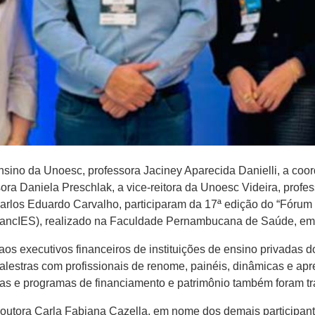
 Ensino da Unoesc, professora Jaciney Aparecida Danielli, a c
sora Daniela Preschlak, a vice-reitora da Unoesc Videira, profe
arlos Eduardo Carvalho, participaram da 17ª edição do “Fórum
FinancIES), realizado na Faculdade Pernambucana de Saúde, em
aos executivos financeiros de instituições de ensino privadas d
lestras com profissionais de renome, painéis, dinâmicas e ap
as e programas de financiamento e patrimônio também foram t
 Doutora Carla Fabiana Cazella, em nome dos demais participan