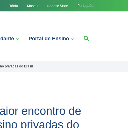
Português
Rádio
Museu
Unoesc Store
udante
Portal de Ensino
no privadas do Brasil
aior encontro de
sino privadas do