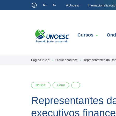
A+
A-
A Unoesc
Internacionalização
Cursos
Ond
Página inicial
O que acontece
Representantes da Unoe
Notícia
Geral
Representantes da
executivos finance