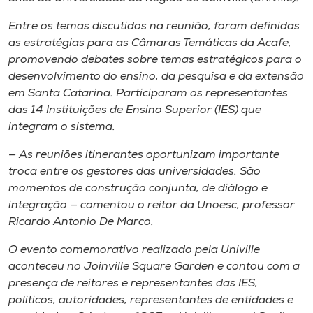
Museu
Entre os temas discutidos na reunião, foram definidas
as estratégias para as Câmaras Temáticas da Acafe,
Unoesc
promovendo debates sobre temas estratégicos para o
Store
desenvolvimento do ensino, da pesquisa e da extensão
em Santa Catarina. Participaram os representantes
das 14 Instituições de Ensino Superior (IES) que
integram o sistema.
Selecione
o idioma
— As reuniões itinerantes oportunizam importante
troca entre os gestores das universidades. São
momentos de construção conjunta, de diálogo e
integração — comentou o reitor da Unoesc, professor
A+
Ricardo Antonio De Marco.
A-
O evento comemorativo realizado pela Univille
aconteceu no Joinville Square Garden e contou com a
presença de reitores e representantes das IES,
políticos, autoridades, representantes de entidades e