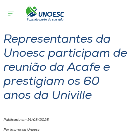
Página inicial
O que acontece
Representantes da Unoesc participam 
Cursos
Notícia
Reitoria
Onde estamos
Representantes da
Pesquisa
Unoesc participam de
reunião da Acafe e
Atendimento ao Estudante
prestigiam os 60
Portal de Ensino
anos da Univille
A
Unoesc
Publicado em 14/03/2025
Internacionalização
Por Imprensa Unoesc