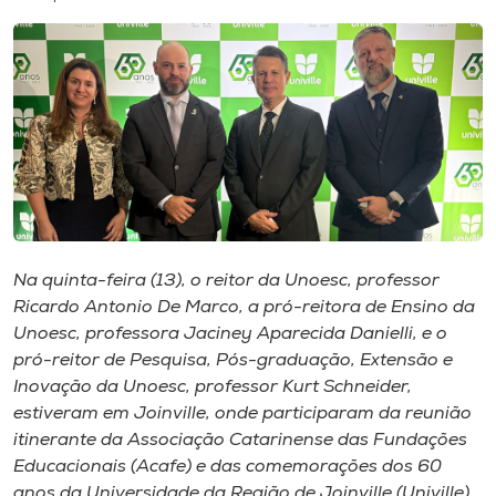
I.nova
Diplomados
Cultura
CPA
Na quinta-feira (13), o reitor da Unoesc, professor
Ricardo Antonio De Marco, a pró-reitora de Ensino da
Biblioteca
Unoesc, professora Jaciney Aparecida Danielli, e o
pró-reitor de Pesquisa, Pós-graduação, Extensão e
Editora
Inovação da Unoesc, professor Kurt Schneider,
estiveram em Joinville, onde participaram da reunião
itinerante da Associação Catarinense das Fundações
Rádio
Educacionais (Acafe) e das comemorações dos 60
anos da Universidade da Região de Joinville (Univille).