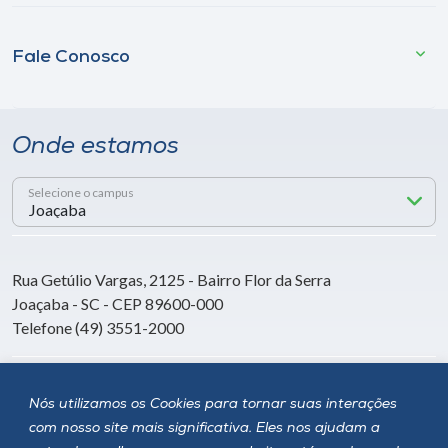
Fale Conosco
Onde estamos
Selecione o campus
Rua Getúlio Vargas, 2125 - Bairro Flor da Serra
Joaçaba - SC - CEP 89600-000
Telefone (49) 3551-2000
Siga a Unoesc
Nós utilizamos os Cookies para tornar suas interações
com nosso site mais significativa. Eles nos ajudam a