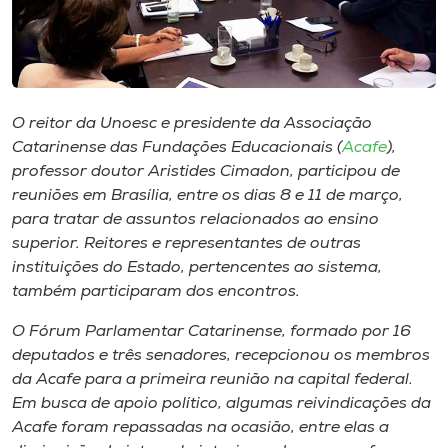
Museu
Unoesc
Store
O reitor da Unoesc e presidente da Associação
Catarinense das Fundações Educacionais (
Acafe
),
professor doutor Aristides Cimadon, participou de
Selecione
reuniões em Brasília, entre os dias 8 e 11 de março,
o idioma
para tratar de assuntos relacionados ao ensino
superior. Reitores e representantes de outras
instituições do Estado, pertencentes ao sistema,
também participaram dos encontros.
A+
A-
O Fórum Parlamentar Catarinense, formado por 16
deputados e três senadores, recepcionou os membros
da Acafe para a primeira reunião na capital federal.
Em busca de apoio político, algumas reivindicações da
Acafe foram repassadas na ocasião, entre elas a