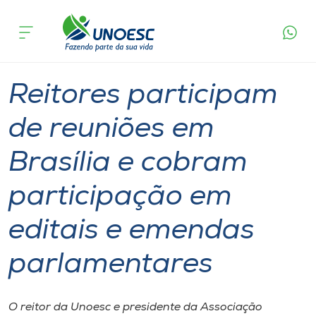
Página
O que
Reitores participam de reuniões em Brasília e
inicial
acontece
cobram participação em editais e emendas
Cursos
parlamentares
Graduação
Reitoria
Joaçaba
Onde estamos
Reitores participam
Pesquisa
de reuniões em
Brasília e cobram
Atendimento ao Estudante
participação em
Portal de Ensino
editais e emendas
A
parlamentares
Unoesc
Internacionalização
O reitor da Unoesc e presidente da Associação