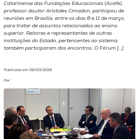
Catarinense das Fundações Educacionais (Acafe),
professor doutor Aristides Cimadon, participou de
I.nova
reuniões em Brasília, entre os dias 8 e 11 de março,
para tratar de assuntos relacionados ao ensino
Diplomados
superior. Reitores e representantes de outras
instituições do Estado, pertencentes ao sistema,
também participaram dos encontros. O Fórum […]
Cultura
CPA
Publicado em 09/03/2016
Por
Biblioteca
Editora
Rádio