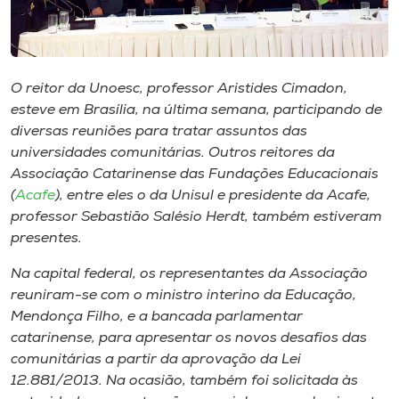
Museu
Unoesc
Store
O reitor da Unoesc, professor Aristides Cimadon,
esteve em Brasília, na última semana, participando de
diversas reuniões para tratar assuntos das
universidades comunitárias. Outros reitores da
Selecione
Associação Catarinense das Fundações Educacionais
o idioma
(
Acafe
), entre eles o da Unisul e presidente da Acafe,
professor Sebastião Salésio Herdt, também estiveram
presentes.
A+
Na capital federal, os representantes da Associação
A-
reuniram-se com o ministro interino da Educação,
Mendonça Filho, e a bancada parlamentar
catarinense, para apresentar os novos desafios das
comunitárias a partir da aprovação da Lei
12.881/2013. Na ocasião, também foi solicitada às