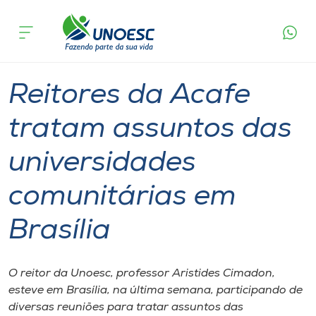
Página
O que
Reitores da Acafe tratam assuntos das
inicial
acontece
universidades comunitárias em Brasília
Cursos
Graduação
Reitoria
Joaçaba
Onde estamos
Reitores da Acafe
Pesquisa
tratam assuntos das
universidades
Atendimento ao Estudante
comunitárias em
Portal de Ensino
Brasília
A
Unoesc
O reitor da Unoesc, professor Aristides Cimadon,
esteve em Brasília, na última semana, participando de
Internacionalização
diversas reuniões para tratar assuntos das