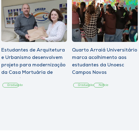
Estudantes de Arquitetura
Quarto Arraiá Universitário
e Urbanismo desenvolvem
marca acolhimento aos
projeto para modernização
estudantes da Unoesc
da Casa Mortuária de
Campos Novos
Tangará
Graduação
Graduação
Notícia