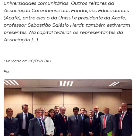
universidades comunitárias. Outros reitores da
Associação Catarinense das Fundações Educacionais
I.nova
(Acafe), entre eles o da Unisul e presidente da Acafe,
professor Sebastião Salésio Herdt, também estiveram
Diplomados
presentes. Na capital federal, os representantes da
Associação […]
Cultura
Publicado em 20/06/2016
CPA
Por
Biblioteca
Editora
Rádio