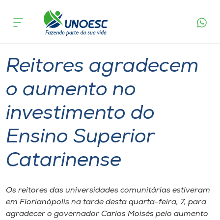
Página
O que
Reitores agradecem o aumento no investimento
inicial
acontece
do Ensino Superior Catarinense
Cursos
Graduação
Geral
Onde estamos
Reitores agradecem
Pesquisa
o aumento no
investimento do
Atendimento ao Estudante
Ensino Superior
Portal de Ensino
Catarinense
A
Unoesc
Os reitores das universidades comunitárias estiveram
em Florianópolis na tarde desta quarta-feira, 7, para
Internacionalização
agradecer o governador Carlos Moisés pelo aumento