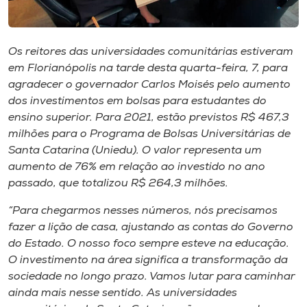
Museu
Unoesc
Os reitores das universidades comunitárias estiveram
Store
em Florianópolis na tarde desta quarta-feira, 7, para
agradecer o governador Carlos Moisés pelo aumento
dos investimentos em bolsas para estudantes do
ensino superior. Para 2021, estão previstos R$ 467,3
Selecione
milhões para o Programa de Bolsas Universitárias de
o idioma
Santa Catarina (Uniedu). O valor representa um
aumento de 76% em relação ao investido no ano
passado, que totalizou R$ 264,3 milhões.
A+
“Para chegarmos nesses números, nós precisamos
A-
fazer a lição de casa, ajustando as contas do Governo
do Estado. O nosso foco sempre esteve na educação.
O investimento na área significa a transformação da
sociedade no longo prazo. Vamos lutar para caminhar
ainda mais nesse sentido. As universidades