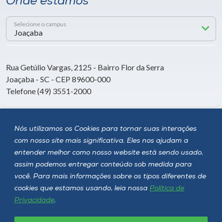
Onde estamos
Selecione o campus
Rua Getúlio Vargas, 2125 - Bairro Flor da Serra
Joaçaba - SC - CEP 89600-000
Telefone (49) 3551-2000
Siga a Unoesc
Nós utilizamos os Cookies para tornar suas interações
com nosso site mais significativa. Eles nos ajudam a
entender melhor como nosso website está sendo usado,
assim podemos entregar conteúdo sob medida para
você. Para mais informações sobre os tipos diferentes de
cookies que estamos usando, leia nossa
Política de
Privacidade
.