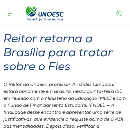
Página
O que
Reitor retorna a Brasília para tratar
inicial
acontece
sobre o Fies
Cursos
Graduação
Geral
Onde estamos
Reitor retorna a
Pesquisa
Brasília para tratar
sobre o Fies
Atendimento ao Estudante
Portal de Ensino
O Reitor da Unoesc, professor Aristides Cimadon,
estará novamente em Brasília, nesta quinta-feira (5),
em reunião com o Ministério da Educação (MEC) e com
A
o Fundo de Financiamento Estudantil (FNDE). — A
Unoesc
finalidade desse encontro é apresentar uma série de
justificativas, que evidencie o reajuste acima de 6,41%,
Internacionalização
das mensalidades. Depois disso, verificar a