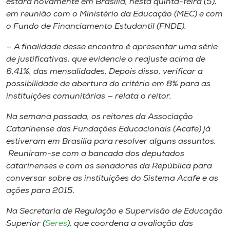
estará novamente em Brasília, nesta quinta-feira (5),
Museu
em reunião com o Ministério da Educação (MEC) e com
o Fundo de Financiamento Estudantil (FNDE).
Unoesc
— A finalidade desse encontro é apresentar uma série
Store
de justificativas, que evidencie o reajuste acima de
6,41%, das mensalidades. Depois disso, verificar a
possibilidade de abertura do critério em 8% para as
instituições comunitárias — relata o reitor.
Selecione
o idioma
Na semana passada, os reitores da Associação
Catarinense das Fundações Educacionais (Acafe) já
estiveram em Brasília para resolver alguns assuntos.
A+
Reuniram-se com a bancada dos deputados
A-
catarinenses e com os senadores da República para
conversar sobre as instituições do Sistema Acafe e as
ações para 2015.
Na Secretaria de Regulação e Supervisão de Educação
Superior (
Seres
), que coordena a avaliação das