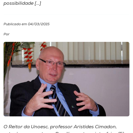
possibilidade […]
I.nova
Publicado em 04/03/2015
Diplomados
Por
Cultura
CPA
Biblioteca
Editora
Rádio
O Reitor da Unoesc, professor Aristides Cimadon,