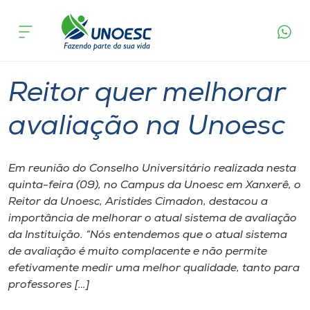
Página
O que
Reitor quer melhorar avaliação na
inicial
acontece
Unoesc
Cursos
Graduação
Joaçaba
Onde estamos
Reitor quer melhorar
Pesquisa
avaliação na Unoesc
Atendimento ao Estudante
Em reunião do Conselho Universitário realizada nesta
quinta-feira (09), no Campus da Unoesc em Xanxerê, o
Portal de Ensino
Reitor da Unoesc, Aristides Cimadon, destacou a
importância de melhorar o atual sistema de avaliação
da Instituição. “Nós entendemos que o atual sistema
A
de avaliação é muito complacente e não permite
Unoesc
efetivamente medir uma melhor qualidade, tanto para
professores […]
Internacionalização