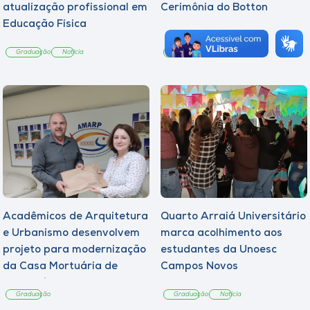
atualização profissional em
Cerimônia do Botton
Educação Física
Graduação
Notícia
Graduação
Notícia
Acadêmicos de Arquitetura
Quarto Arraiá Universitário
e Urbanismo desenvolvem
marca acolhimento aos
projeto para modernização
estudantes da Unoesc
da Casa Mortuária de
Campos Novos
Tangará
Graduação
Graduação
Notícia