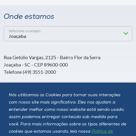
Onde estamos
Selecione o campus
Rua Getúlio Vargas, 2125 - Bairro Flor da Serra
Joaçaba - SC - CEP 89600-000
Telefone (49) 3551-2000
Siga a Unoesc
Nós utilizamos os Cookies para tornar suas interações
com nosso site mais significativa. Eles nos ajudam a
entender melhor como nosso website está sendo usado,
assim podemos entregar conteúdo sob medida para
você. Para mais informações sobre os tipos diferentes de
cookies que estamos usando, leia nossa
Política de