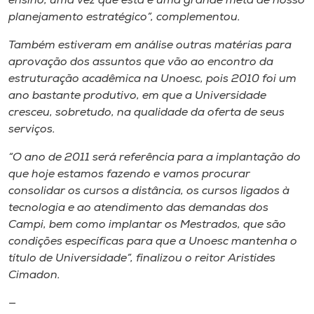
ensino, uma vez que esta é uma grande meta de nosso
Museu
planejamento estratégico”, complementou.
Também estiveram em análise outras matérias para
Unoesc
aprovação dos assuntos que vão ao encontro da
Store
estruturação acadêmica na Unoesc, pois 2010 foi um
ano bastante produtivo, em que a Universidade
cresceu, sobretudo, na qualidade da oferta de seus
serviços.
Selecione
o idioma
“O ano de 2011 será referência para a implantação do
que hoje estamos fazendo e vamos procurar
consolidar os cursos a distância, os cursos ligados à
A+
tecnologia e ao atendimento das demandas dos
A-
Campi, bem como implantar os Mestrados, que são
condições específicas para que a Unoesc mantenha o
título de Universidade”, finalizou o reitor Aristides
Cimadon.
—