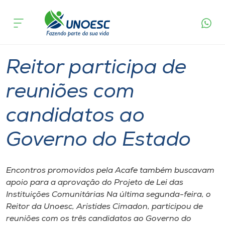
Página
O que
Reitor participa de reuniões com candidatos
inicial
acontece
ao Governo do Estado
Cursos
Graduação
Joaçaba
Onde estamos
Reitor participa de
Pesquisa
reuniões com
candidatos ao
Atendimento ao Estudante
Governo do Estado
Portal de Ensino
Encontros promovidos pela Acafe também buscavam
A
apoio para a aprovação do Projeto de Lei das
Unoesc
Instituições Comunitárias Na última segunda-feira, o
Reitor da Unoesc, Aristides Cimadon, participou de
Internacionalização
reuniões com os três candidatos ao Governo do