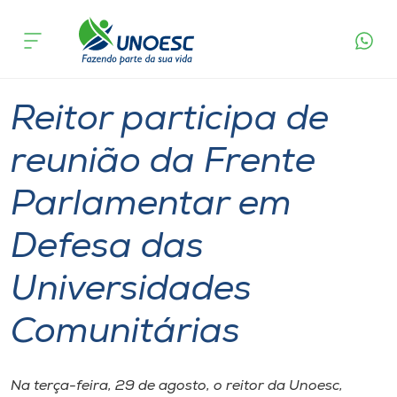
Página
O que
Reitor participa de reunião da Frente
inicial
acontece
Parlamentar em Defesa das Universidades
Cursos
Comunitárias
Graduação
Reitoria
Joaçaba
Onde estamos
Reitor participa de
Pesquisa
reunião da Frente
Parlamentar em
Atendimento ao Estudante
Defesa das
Portal de Ensino
Universidades
A
Comunitárias
Unoesc
Internacionalização
Na terça-feira, 29 de agosto, o reitor da Unoesc,