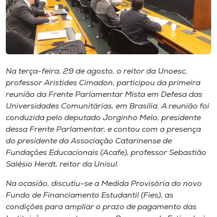
Museu
Unoesc
Store
Na terça-feira, 29 de agosto, o reitor da Unoesc,
professor Aristides Cimadon, participou da primeira
Selecione
reunião da Frente Parlamentar Mista em Defesa das
o idioma
Universidades Comunitárias, em Brasília. A reunião foi
conduzida pelo deputado Jorginho Melo, presidente
dessa Frente Parlamentar, e contou com a presença
do presidente da Associação Catarinense de
A+
Fundações Educacionais (Acafe), professor Sebastião
A-
Salésio Herdt, reitor da Unisul.
Na ocasião, discutiu-se a Medida Provisória do novo
Fundo de Financiamento Estudantil (Fies), as
condições para ampliar o prazo de pagamento das