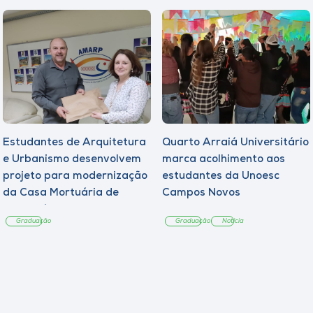
Estudantes de Arquitetura
Quarto Arraiá Universitário
e Urbanismo desenvolvem
marca acolhimento aos
projeto para modernização
estudantes da Unoesc
da Casa Mortuária de
Campos Novos
Tangará
Graduação
Graduação
Notícia