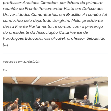
professor Aristides Cimadon, participou da primeira
reunião da Frente Parlamentar Mista em Defesa das
I.nova
Universidades Comunitárias, em Brasília. A reunião foi
conduzida pelo deputado Jorginho Melo, presidente
Diplomados
dessa Frente Parlamentar, e contou com a presença
do presidente da Associação Catarinense de
Fundações Educacionais (Acafe), professor Sebastião
Cultura
[…]
CPA
Publicado em 31/08/2017
Biblioteca
Por
Editora
Rádio