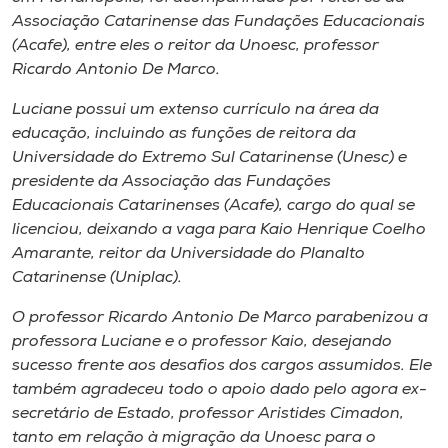
Museu
Associação Catarinense das Fundações Educacionais
(Acafe), entre eles o reitor da Unoesc, professor
Unoesc
Ricardo Antonio De Marco.
Store
Luciane possui um extenso currículo na área da
educação, incluindo as funções de reitora da
Universidade do Extremo Sul Catarinense (Unesc) e
presidente da Associação das Fundações
Selecione
Educacionais Catarinenses (Acafe), cargo do qual se
o idioma
licenciou, deixando a vaga para Kaio Henrique Coelho
Amarante, reitor da Universidade do Planalto
Catarinense (Uniplac).
A+
O professor Ricardo Antonio De Marco parabenizou a
A-
professora Luciane e o professor Kaio, desejando
sucesso frente aos desafios dos cargos assumidos. Ele
também agradeceu todo o apoio dado pelo agora ex-
secretário de Estado, professor Aristides Cimadon,
tanto em relação à migração da Unoesc para o