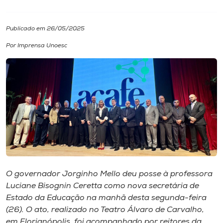
I.nova
Publicado em 26/05/2025
Por Imprensa Unoesc
Diplomados
Cultura
CPA
Biblioteca
Editora
O governador Jorginho Mello deu posse à professora
Luciane Bisognin Ceretta como nova secretária de
Estado da Educação na manhã desta segunda-feira
Rádio
(26). O ato, realizado no Teatro Álvaro de Carvalho,
em Florianópolis, foi acompanhado por reitores da