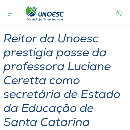
Página
O que
Reitor da Unoesc prestigia posse da professora
inicial
acontece
Luciane Ceretta como secretária de Estado da
Cursos
Educação de Santa Catarina
Notícia
Reitoria
Onde estamos
Reitor da Unoesc
Pesquisa
prestigia posse da
professora Luciane
Atendimento ao Estudante
Ceretta como
Portal de Ensino
secretária de Estado
A
da Educação de
Unoesc
Santa Catarina
Internacionalização