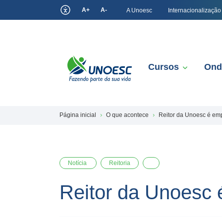
A+
A-
A Unoesc
Internacionalização
Cursos
Ond
Página inicial
O que acontece
Reitor da Unoesc é em
Notícia
Reitoria
Reitor da Unoesc 