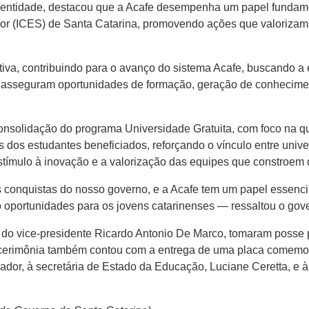
a entidade, destacou que a Acafe desempenha um papel fundame
or (ICES) de Santa Catarina, promovendo ações que valorizam 
va, contribuindo para o avanço do sistema Acafe, buscando a e
ue asseguram oportunidades de formação, geração de conhecim
consolidação do programa Universidade Gratuita, com foco na qu
is dos estudantes beneficiados, reforçando o vínculo entre un
tímulo à inovação e a valorização das equipes que constroem 
 conquistas do nosso governo, e a Acafe tem um papel essenci
o oportunidades para os jovens catarinenses — ressaltou o gov
 do vice-presidente Ricardo Antonio De Marco, tomaram posse
 A cerimônia também contou com a entrega de uma placa comemor
ador, à secretária de Estado da Educação, Luciane Ceretta, e à