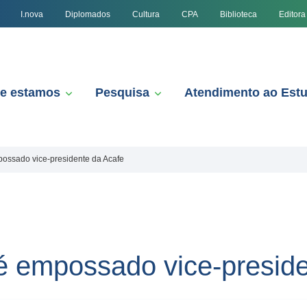
I.nova
Diplomados
Cultura
CPA
Biblioteca
Editora
e estamos
Pesquisa
Atendimento ao Est
possado vice-presidente da Acafe
é empossado vice-preside