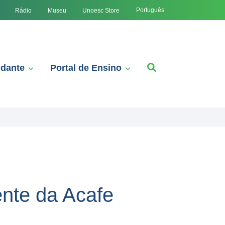
Português
Rádio
Museu
Unoesc Store
udante
Portal de Ensino
nte da Acafe