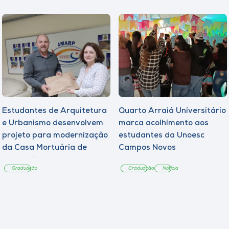
Estudantes de Arquitetura
Quarto Arraiá Universitário
e Urbanismo desenvolvem
marca acolhimento aos
projeto para modernização
estudantes da Unoesc
da Casa Mortuária de
Campos Novos
Tangará
Graduação
Graduação
Notícia