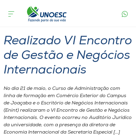
Página
O que
Realizado VI Encontro de Gestão e
inicial
acontece
Negócios Internacionais
Cursos
Graduação
Joaçaba
Onde estamos
Realizado VI Encontro
Pesquisa
de Gestão e Negócios
Internacionais
Atendimento ao Estudante
Portal de Ensino
No dia 21 de maio, o Curso de Administração com
linha de formação em Comércio Exterior do Campus
de Joaçaba e o Escritório de Negócios Internacionais
A
(Enint) realizaram o VI Encontro de Gestão e Negócios
Unoesc
Internacionais. O evento ocorreu no Auditório Jurídico
da universidade, com a presença da diretora de
Internacionalização
Economia Internacional da Secretaria Especial […]