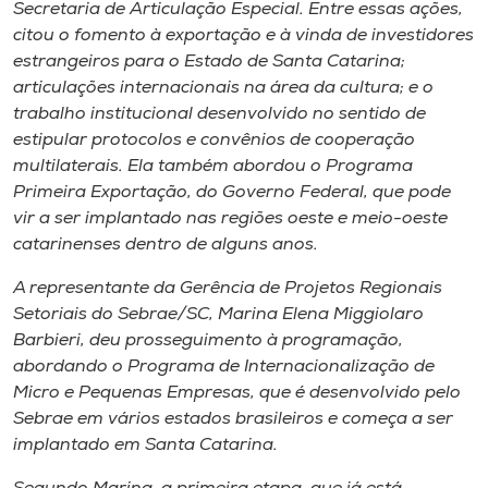
Museu
Secretaria de Articulação Especial. Entre essas ações,
citou o fomento à exportação e à vinda de investidores
estrangeiros para o Estado de Santa Catarina;
Unoesc
articulações internacionais na área da cultura; e o
Store
trabalho institucional desenvolvido no sentido de
estipular protocolos e convênios de cooperação
multilaterais. Ela também abordou o Programa
Primeira Exportação, do Governo Federal, que pode
Selecione
vir a ser implantado nas regiões oeste e meio-oeste
o idioma
catarinenses dentro de alguns anos.
A representante da Gerência de Projetos Regionais
Setoriais do Sebrae/SC, Marina Elena Miggiolaro
A+
Barbieri, deu prosseguimento à programação,
A-
abordando o Programa de Internacionalização de
Micro e Pequenas Empresas, que é desenvolvido pelo
Sebrae em vários estados brasileiros e começa a ser
implantado em Santa Catarina.