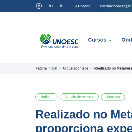
A+
A-
A Unoesc
Internacionalização
Cursos
Ond
Página inicial
O que acontece
Realizado no Metavers
Notícia
Notícia de evento
Joaçaba
Realizado no Me
proporciona exper