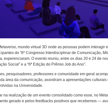
etaverso, mundo virtual 3D onde as pessoas podem interagir e 
icipantes do “6º Congresso Interdisciplinar de Comunicação, Mí
 experenciaram. O evento reuniu, entre os dias 20 e 24 de n
ção Social” e a “6ª Edição do Prêmio Job do Ano”.
ntes, pesquisadores, professores e comunidade em geral acomp
a área da comunicação, assistiram a apresentações culturais e v
olvidas na Universidade.
ar na realização de um evento consolidado como esse, no Meta
mento gerado e pelos feedbacks positivos que recebemos — ava