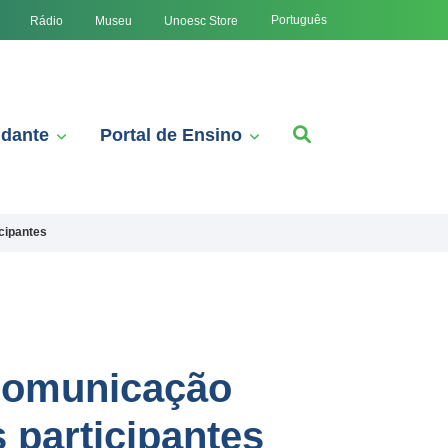
Português
Rádio
Museu
Unoesc Store
udante
Portal de Ensino
cipantes
 Comunicação
 participantes