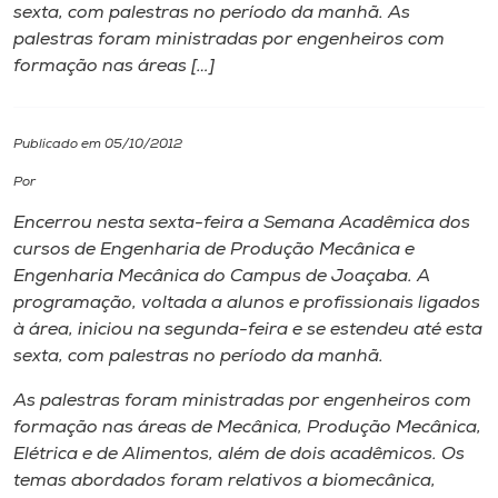
sexta, com palestras no período da manhã. As
palestras foram ministradas por engenheiros com
I.nova
formação nas áreas […]
Diplomados
Publicado em 05/10/2012
Cultura
Por
Encerrou nesta sexta-feira a Semana Acadêmica dos
CPA
cursos de Engenharia de Produção Mecânica e
Engenharia Mecânica do
Campus
de Joaçaba. A
programação, voltada a alunos e profissionais ligados
Biblioteca
à área, iniciou na segunda-feira e se estendeu até esta
sexta, com palestras no período da manhã.
Editora
As palestras foram ministradas por engenheiros com
formação nas áreas de Mecânica, Produção Mecânica,
Rádio
Elétrica e de Alimentos, além de dois acadêmicos. Os
temas abordados foram relativos a biomecânica,