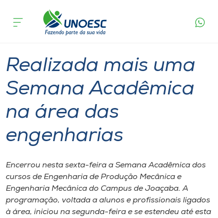
Página
O que
Realizada mais uma Semana Acadêmica na
inicial
acontece
área das engenharias
Cursos
Graduação
Joaçaba
Onde estamos
Realizada mais uma
Pesquisa
Semana Acadêmica
na área das
Atendimento ao Estudante
engenharias
Portal de Ensino
Encerrou nesta sexta-feira a Semana Acadêmica dos
A
cursos de Engenharia de Produção Mecânica e
Unoesc
Engenharia Mecânica do Campus de Joaçaba. A
programação, voltada a alunos e profissionais ligados
Internacionalização
à área, iniciou na segunda-feira e se estendeu até esta