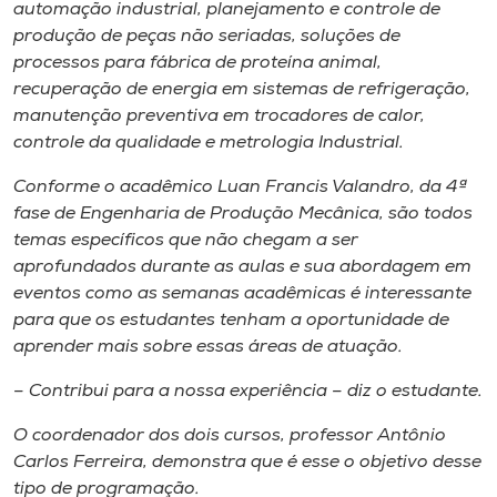
Museu
automação industrial, planejamento e controle de
produção de peças não seriadas, soluções de
processos para fábrica de proteína animal,
Unoesc
recuperação de energia em sistemas de refrigeração,
Store
manutenção preventiva em trocadores de calor,
controle da qualidade e metrologia Industrial.
Conforme o acadêmico Luan Francis Valandro, da 4ª
Selecione
fase de Engenharia de Produção Mecânica, são todos
o idioma
temas específicos que não chegam a ser
aprofundados durante as aulas e sua abordagem em
eventos como as semanas acadêmicas é interessante
para que os estudantes tenham a oportunidade de
A+
aprender mais sobre essas áreas de atuação.
A-
– Contribui para a nossa experiência – diz o estudante.
O coordenador dos dois cursos, professor Antônio
Carlos Ferreira, demonstra que é esse o objetivo desse
tipo de programação.