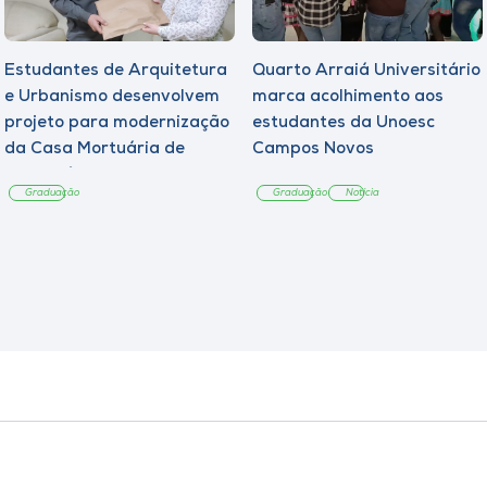
Estudantes de Arquitetura
Quarto Arraiá Universitário
e Urbanismo desenvolvem
marca acolhimento aos
projeto para modernização
estudantes da Unoesc
da Casa Mortuária de
Campos Novos
Tangará
Graduação
Graduação
Notícia