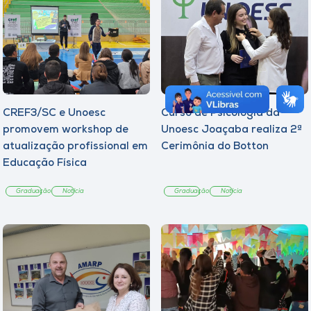
CREF3/SC e Unoesc
Curso de Psicologia da
promovem workshop de
Unoesc Joaçaba realiza 2ª
atualização profissional em
Cerimônia do Botton
Educação Física
Graduação
Notícia
Graduação
Notícia