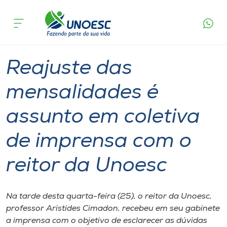
Página
O que
Reajuste das mensalidades é assunto em
inicial
acontece
coletiva de imprensa com o reitor da Unoesc
Cursos
Graduação
Reitoria
Joaçaba
Onde estamos
Reajuste das
Pesquisa
mensalidades é
assunto em coletiva
Atendimento ao Estudante
de imprensa com o
Portal de Ensino
reitor da Unoesc
A
Unoesc
Na tarde desta quarta-feira (25), o reitor da Unoesc,
professor Aristides Cimadon, recebeu em seu gabinete
Internacionalização
a imprensa com o objetivo de esclarecer as dúvidas