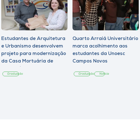
Estudantes de Arquitetura
Quarto Arraiá Universitário
e Urbanismo desenvolvem
marca acolhimento aos
projeto para modernização
estudantes da Unoesc
da Casa Mortuária de
Campos Novos
Tangará
Graduação
Graduação
Notícia