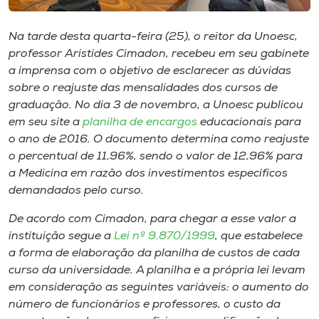
Museu
Na tarde desta quarta-feira (25), o reitor da Unoesc,
Unoesc
professor Aristides Cimadon, recebeu em seu gabinete
Store
a imprensa com o objetivo de esclarecer as dúvidas
sobre o reajuste das mensalidades dos cursos de
graduação. No dia 3 de novembro, a Unoesc publicou
em seu site a
planilha de encargos
educacionais para
Selecione
o ano de 2016. O documento determina como reajuste
o idioma
o percentual de 11,96%, sendo o valor de 12,96% para
a Medicina em razão dos investimentos específicos
demandados pelo curso.
A+
De acordo com Cimadon, para chegar a esse valor a
A-
instituição segue a
Lei nº 9.870/1999
, que estabelece
a forma de elaboração da planilha de custos de cada
curso da universidade. A planilha e a própria lei levam
em consideração as seguintes variáveis: o aumento do
número de funcionários e professores, o custo da