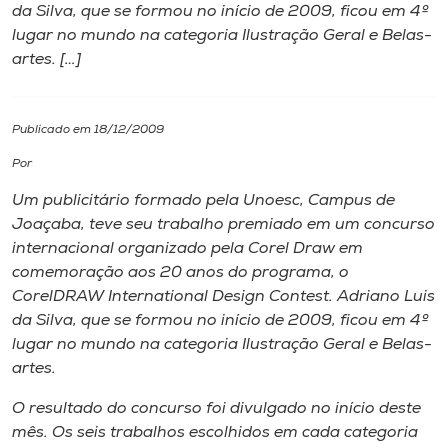
da Silva, que se formou no início de 2009, ficou em 4º
lugar no mundo na categoria Ilustração Geral e Belas-
I.nova
artes. […]
Diplomados
Publicado em 18/12/2009
Cultura
Por
Um publicitário formado pela Unoesc,
Campus
de
CPA
Joaçaba, teve seu trabalho premiado em um concurso
internacional organizado pela Corel Draw em
comemoração aos 20 anos do programa, o
Biblioteca
CorelDRAW International Design Contest. Adriano Luis
da Silva, que se formou no início de 2009, ficou em 4º
Editora
lugar no mundo na categoria Ilustração Geral e Belas-
artes.
Rádio
O resultado do concurso foi divulgado no início deste
mês. Os seis trabalhos escolhidos em cada categoria