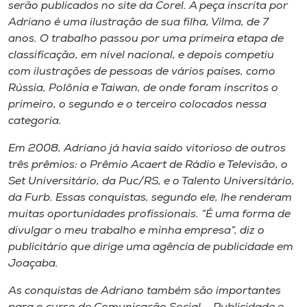
Museu
serão publicados no site da Corel. A peça inscrita por
Adriano é uma ilustração de sua filha, Vilma, de 7
anos. O trabalho passou por uma primeira etapa de
Unoesc
classificação, em nível nacional, e depois competiu
Store
com ilustrações de pessoas de vários países, como
Rússia, Polônia e Taiwan, de onde foram inscritos o
primeiro, o segundo e o terceiro colocados nessa
categoria.
Selecione
o idioma
Em 2008, Adriano já havia saído vitorioso de outros
três prêmios: o Prêmio Acaert de Rádio e Televisão, o
Set Universitário, da Puc/RS, e o Talento Universitário,
da Furb. Essas conquistas, segundo ele, lhe renderam
A+
muitas oportunidades profissionais. “É uma forma de
A-
divulgar o meu trabalho e minha empresa”, diz o
publicitário que dirige uma agência de publicidade em
Joaçaba.
As conquistas de Adriano também são importantes