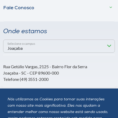
Fale Conosco
Onde estamos
Selecione o campus
Rua Getúlio Vargas, 2125 - Bairro Flor da Serra
Joaçaba - SC - CEP 89600-000
Telefone (49) 3551-2000
Siga a Unoesc
Nós utilizamos os Cookies para tornar suas interações
com nosso site mais significativa. Eles nos ajudam a
entender melhor como nosso website está sendo usado,