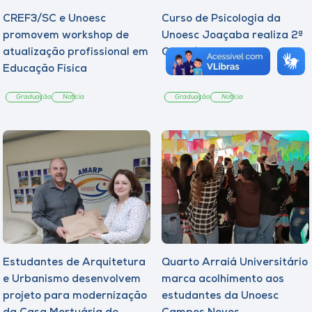
CREF3/SC e Unoesc
Curso de Psicologia da
promovem workshop de
Unoesc Joaçaba realiza 2ª
atualização profissional em
Cerimônia do Botton
Educação Física
Graduação
Notícia
Graduação
Notícia
Estudantes de Arquitetura
Quarto Arraiá Universitário
e Urbanismo desenvolvem
marca acolhimento aos
projeto para modernização
estudantes da Unoesc