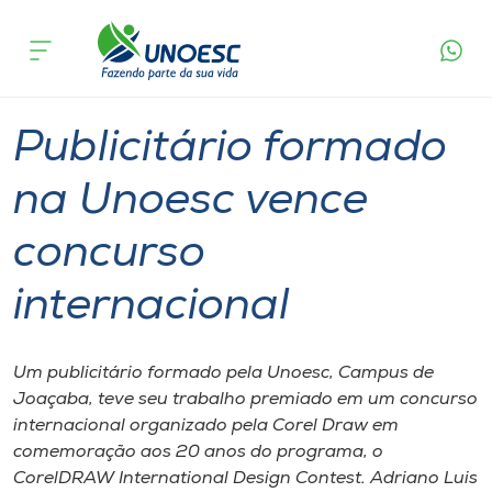
Página
O que
Publicitário formado na Unoesc vence
inicial
acontece
concurso internacional
Cursos
Graduação
Joaçaba
Onde estamos
Publicitário formado
Pesquisa
na Unoesc vence
concurso
Atendimento ao Estudante
internacional
Portal de Ensino
Um publicitário formado pela Unoesc, Campus de
A
Joaçaba, teve seu trabalho premiado em um concurso
Unoesc
internacional organizado pela Corel Draw em
comemoração aos 20 anos do programa, o
Internacionalização
CorelDRAW International Design Contest. Adriano Luis