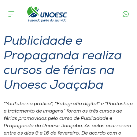
Página
O que
Publicidade e Propaganda realiza cursos de
inicial
acontece
férias na Unoesc Joaçaba
Cursos
Graduação
Extensão
Joaçaba
Onde estamos
Publicidade e
Pesquisa
Propaganda realiza
cursos de férias na
Atendimento ao Estudante
Unoesc Joaçaba
Portal de Ensino
“YouTube na prática“, “Fotografia digital” e “Photoshop
A
e tratamento de imagens” foram os três cursos de
Unoesc
férias promovidos pelo curso de Publicidade e
Propaganda da Unoesc Joaçaba. As aulas ocorreram
Internacionalização
entre os dias 9 e 16 de fevereiro. De acordo com o