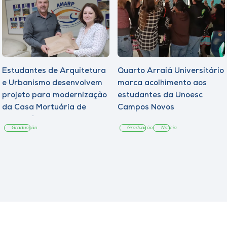
Estudantes de Arquitetura
Quarto Arraiá Universitário
e Urbanismo desenvolvem
marca acolhimento aos
projeto para modernização
estudantes da Unoesc
da Casa Mortuária de
Campos Novos
Tangará
Graduação
Graduação
Notícia