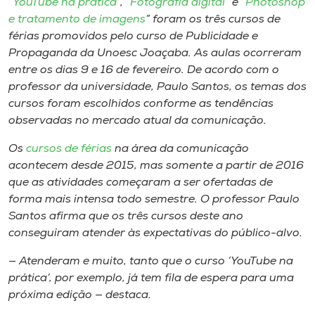
“
YouTube na prática
“, “
Fotografia digital
” e “
Photoshop
Museu
e tratamento de imagens
” foram os três cursos de
férias promovidos pelo curso de Publicidade e
Unoesc
Propaganda da Unoesc Joaçaba. As aulas ocorreram
Store
entre os dias 9 e 16 de fevereiro. De acordo com o
professor da universidade, Paulo Santos, os temas dos
cursos foram escolhidos conforme as tendências
observadas no mercado atual da comunicação.
Selecione
o idioma
Os
cursos de férias
na área da comunicação
acontecem desde 2015, mas somente a partir de 2016
que as atividades começaram a ser ofertadas de
forma mais intensa todo semestre. O professor Paulo
A+
Santos afirma que os três cursos deste ano
A-
conseguiram atender às expectativas do público-alvo.
— Atenderam e muito, tanto que o curso ‘YouTube na
prática’, por exemplo, já tem fila de espera para uma
próxima edição — destaca.