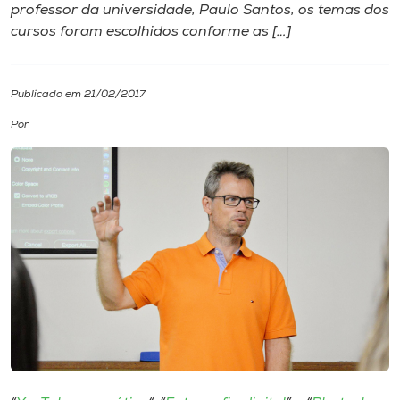
professor da universidade, Paulo Santos, os temas dos
cursos foram escolhidos conforme as […]
I.nova
Diplomados
Publicado em 21/02/2017
Por
Cultura
CPA
Biblioteca
Editora
Rádio