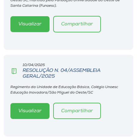
Oeste/SC, mantida pela Fundação Universidade do Oeste de
Museu
Santa Catarina (Funoesc).
Unoesc
Visualizar
Compartilhar
Store
Selecione
o idioma
10/04/2025
RESOLUÇÃO N. 04/ASSEMBLEIA
GERAL/2025
Regimento da Unidade de Educação Básica, Colégio Unoesc
A+
Educação Inovadora/São Miguel do Oeste/SC
A-
Visualizar
Compartilhar