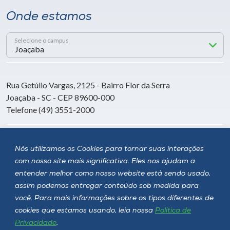
Onde estamos
Selecione o campus
Rua Getúlio Vargas, 2125 - Bairro Flor da Serra
Joaçaba - SC - CEP 89600-000
Telefone (49) 3551-2000
Siga a Unoesc
Nós utilizamos os Cookies para tornar suas interações
com nosso site mais significativa. Eles nos ajudam a
entender melhor como nosso website está sendo usado,
assim podemos entregar conteúdo sob medida para
você. Para mais informações sobre os tipos diferentes de
cookies que estamos usando, leia nossa
Política de
Privacidade
.